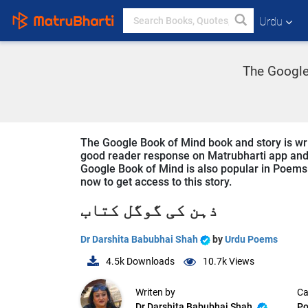
Urdu
The Google
The Google Book of Mind book and story is writ
good reader response on Matrubharti app and we
Google Book of Mind is also popular in Poems i
now to get access to this story.
ذہن کی گوگل کتاب
Dr Darshita Babubhai Shah
by
Urdu Poems
4.5k
Downloads
10.7k
Views
Writen by
Ca
Dr Darshita Babubhai Shah
P