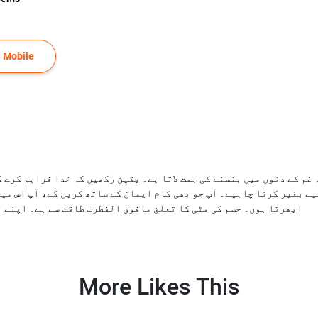
 Mobile
غم کے دنوں میں ہنسنے کی ہمت لاتا ہے۔ یقین رکھیں کہ خدا فراہم کرے 
یے بغیر کرنا چاہیے۔ آپ جو بھی کام ایمان کے ساتھ کریں گے، آپ اس میں
ابھرتا ہوں۔ جسم کی مٹی کا تعلق مافوق الفطرت طاقت سے ہے۔ اپنے ا
More Likes This