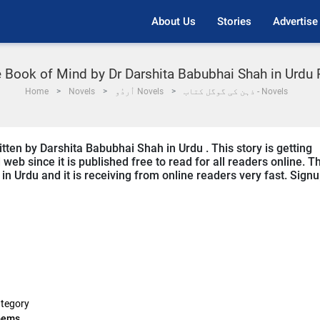
About Us
Stories
Advertise
 Book of Mind by Dr Darshita Babubhai Shah in Urd
ذہن کی گوگل کتاب - Novels
اُردُو Novels
Novels
Home
ten by Darshita Babubhai Shah in Urdu . This story is getting
b since it is published free to read for all readers online. T
n Urdu and it is receiving from online readers very fast. Sign
tegory
oems