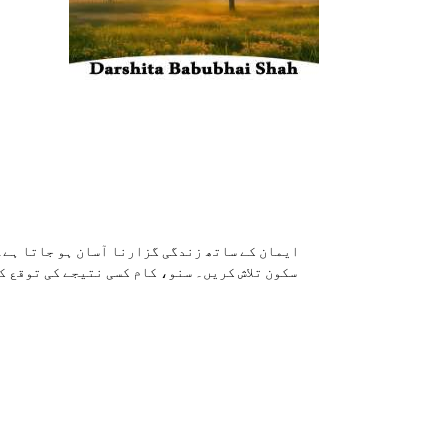
ایمان کے ساتھ زندگی گزارنا آسان ہو جاتا ہے۔ 
سکون تلاش کریں۔ سنو، کام کسی نتیجے کی توقع ک