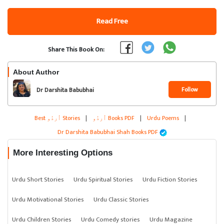
Read Free
Share This Book On:
About Author
Follow
Dr Darshita Babubhai
Shah
|
Urdu Poems
|
اُردُو Books PDF
|
Best اُردُو Stories
Dr Darshita Babubhai Shah Books PDF
More Interesting Options
Urdu Short Stories
Urdu Spiritual Stories
Urdu Fiction Stories
Urdu Motivational Stories
Urdu Classic Stories
Urdu Children Stories
Urdu Comedy stories
Urdu Magazine