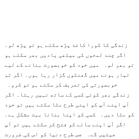
زندگی کا کورا کاغذ پڑھ سکتے ہو تو پڑھ لو۔
اگر چند لمحوں کی میٹھی یادیں بھر سکتے ہو
تو بھر لو۔ میں خود کو خوبصورت بنانے کے لیے
تیار ہونے میں گھنٹوں گزار رہا ہوں۔ اگر تم
خوبصورتی کی تعریف کر سکتے ہو تو کرو۔
زندگی بھر کوئی کسی کے ساتھ نہیں رہتا۔ اگر
آپ اپنے آپ کو اپنی طرح مٹا سکتے ہیں تو خود
کو مٹا دیں۔ کسی کو اپنا بنانا بہت مشکل ہے۔
اگر آپ اپنے سائے کو فتح کر سکتے ہیں تو آپ
جیتیں گے۔ جس طرح دنیا کو اس کی ضرورت