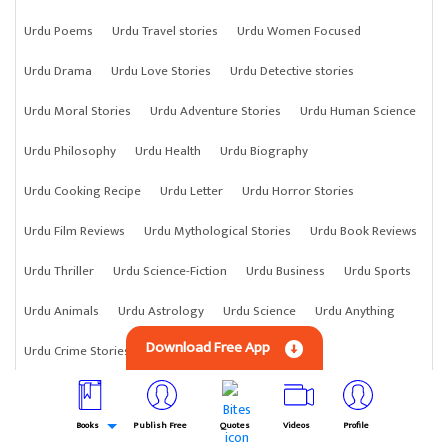
Urdu Poems
Urdu Travel stories
Urdu Women Focused
Urdu Drama
Urdu Love Stories
Urdu Detective stories
Urdu Moral Stories
Urdu Adventure Stories
Urdu Human Science
Urdu Philosophy
Urdu Health
Urdu Biography
Urdu Cooking Recipe
Urdu Letter
Urdu Horror Stories
Urdu Film Reviews
Urdu Mythological Stories
Urdu Book Reviews
Urdu Thriller
Urdu Science-Fiction
Urdu Business
Urdu Sports
Urdu Animals
Urdu Astrology
Urdu Science
Urdu Anything
Download Free App
Urdu Crime Stories
Books
Publish Free
Quotes
Videos
Profile