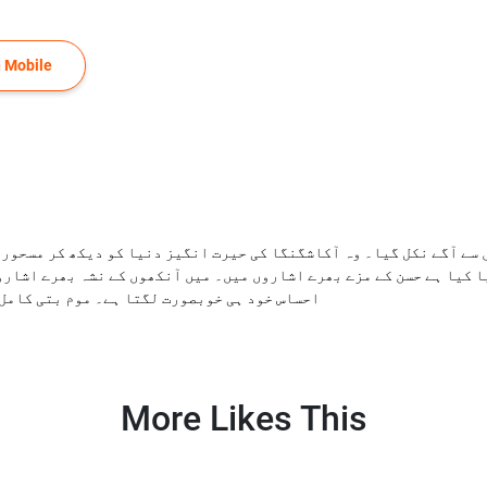
 Mobile
سے آگے نکل گیا۔ وہ آکاشگنگا کی حیرت انگیز دنیا کو دیکھ کر مسحور ہ
ا کیا ہے حسن کے مزے بھرے اشاروں میں۔ میں آنکھوں کے نشہ بھرے اشارو
احساس خود ہی خوبصورت لگتا ہے۔ موم بتی کامل 
More Likes This