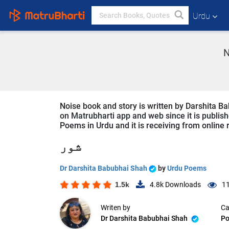
Urdu
N
Noise book and story is written by Darshita Ba
on Matrubharti app and web since it is publishe
Poems in Urdu and it is receiving from online r
شور
Dr Darshita Babubhai Shah
by
Urdu Poems
1.5k
4.8k
Downloads
11
Writen by
Ca
Dr Darshita Babubhai Shah
P