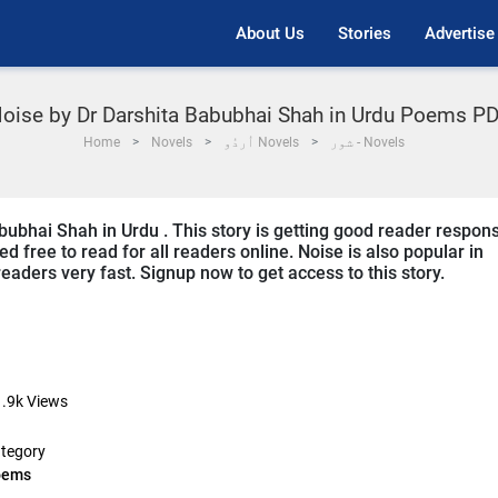
About Us
Stories
Advertise
oise by Dr Darshita Babubhai Shah in Urdu Poems P
شور - Novels
اُردُو Novels
Novels
Home
bubhai Shah in Urdu . This story is getting good reader respon
d free to read for all readers online. Noise is also popular in
eaders very fast. Signup now to get access to this story.
.9k
Views
tegory
oems