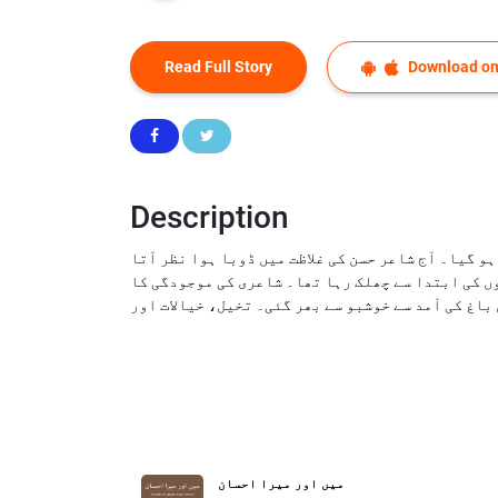
Read Full Story
Download on
Description
و گیا۔ آج شاعر حسن کی غلاظت میں ڈوبا ہوا نظر آتا
ں کی ابتدا سے چھلک رہا تھا۔ شاعری کی موجودگی کا
باغ کی آمد سے خوشبو سے بھر گئی۔ تخیل، خیالات اور
میں اور میرا احسان