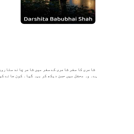
شاعری کا سفر شاعری کے سفر میں شاعر چاند ستاروں 
ہے۔ وہ محفل میں حسن دیکھ کر بہہ گیا۔ کون جانے کی