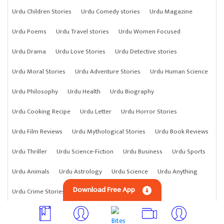
Urdu Children Stories
Urdu Comedy stories
Urdu Magazine
Urdu Poems
Urdu Travel stories
Urdu Women Focused
Urdu Drama
Urdu Love Stories
Urdu Detective stories
Urdu Moral Stories
Urdu Adventure Stories
Urdu Human Science
Urdu Philosophy
Urdu Health
Urdu Biography
Urdu Cooking Recipe
Urdu Letter
Urdu Horror Stories
Urdu Film Reviews
Urdu Mythological Stories
Urdu Book Reviews
Urdu Thriller
Urdu Science-Fiction
Urdu Business
Urdu Sports
Urdu Animals
Urdu Astrology
Urdu Science
Urdu Anything
Download Free App
Urdu Crime Stories