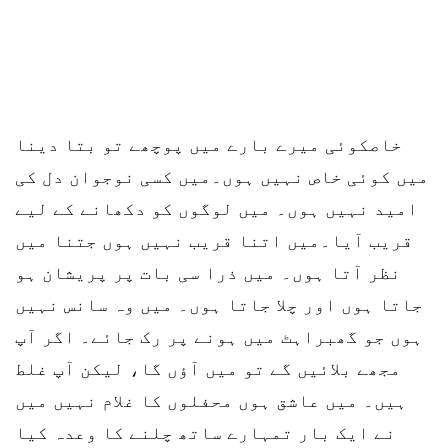
خاصکوئی میرے بارے میں پوچھے تو بتا دینا
میں کوئی خاص نہیں ہوں۔میں کسی نوجوان دل کی
امید نہیں ہوں۔ میں لوگوں کو دکھانے کے لیے
قریب آیا۔میں اتنا قریب نہیں ہوں جتنا میں
نظر آتا ہوں۔ میں ذرا سی بات پر پریشان ہو
جاتا ہوں اور چلا جاتا ہوں۔ میں وہ سانس نہیں
ہوں جو گھبراہٹ میں ہونے پر رک جائے۔ اگر آپ
مجھے بلائیں گے تو میں آؤں گا، لیکن آپ غلط
ہیں۔ میں عاشق ہوں محفلوں کا غلام نہیں میں
نے ایک بار تمہارے ساتھ چلنے کا وعدہ کیا