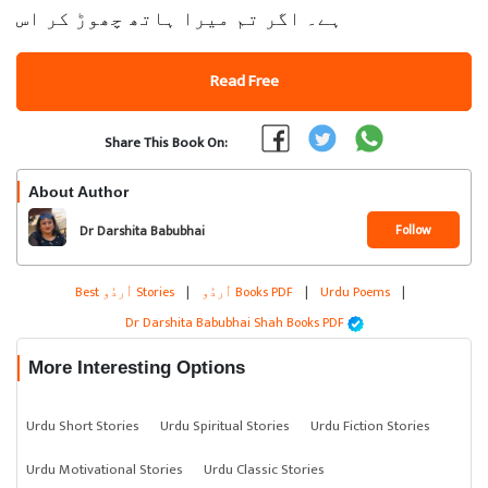
ہے۔ اگر تم میرا ہاتھ چھوڑ کر اس
Read Free
Share This Book On:
About Author
Follow
Dr Darshita Babubhai
Shah
|
Urdu Poems
|
اُردُو Books PDF
|
Best اُردُو Stories
Dr Darshita Babubhai Shah Books PDF
More Interesting Options
Urdu Short Stories
Urdu Spiritual Stories
Urdu Fiction Stories
Urdu Motivational Stories
Urdu Classic Stories