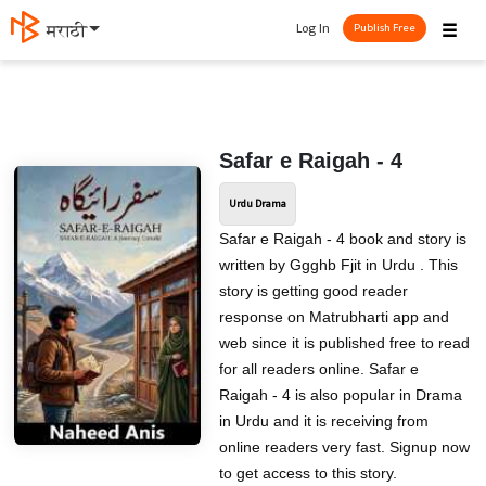
☰
Log In
मराठी
Publish Free
Safar e Raigah - 4
Urdu Drama
Safar e Raigah - 4 book and story is
written by Ggghb Fjit in Urdu . This
story is getting good reader
response on Matrubharti app and
web since it is published free to read
for all readers online. Safar e
Raigah - 4 is also popular in Drama
in Urdu and it is receiving from
online readers very fast. Signup now
to get access to this story.