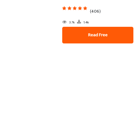
(406)
3.7k
1.4k
Read Free