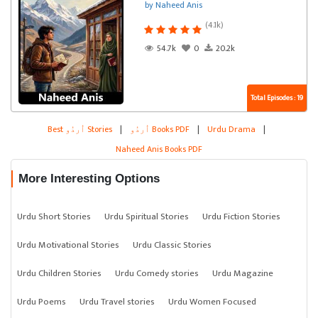
by Naheed Anis
(4.1k)
54.7k
0
20.2k
Total Episodes : 19
|
Urdu Drama
|
اُردُو Books PDF
|
Best اُردُو Stories
Naheed Anis Books PDF
More Interesting Options
Urdu Short Stories
Urdu Spiritual Stories
Urdu Fiction Stories
Urdu Motivational Stories
Urdu Classic Stories
Urdu Children Stories
Urdu Comedy stories
Urdu Magazine
Urdu Poems
Urdu Travel stories
Urdu Women Focused