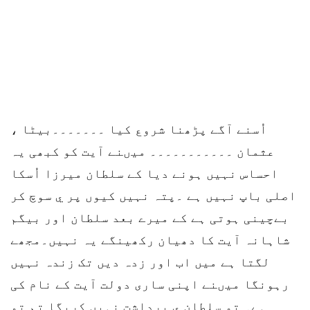
اُسنے آگے پڑھنا شروع کیا ۔۔۔۔۔۔۔بیٹا ،
عثمان ۔۔۔۔۔۔۔۔۔۔۔ میںنے آیت کو کبھی یہ
احساس نہیں ہونے دیا کے سلطان میرزا اُسکا
اصلی باپ نہیں ہے ۔پتہ نہیں کیوں پر ي سوچ کر
بےچینی ہوتی ہے کے میرے بعد سلطان اور بیگم
شاہانہ آیت کا دھیان رکھینگے یہ نہیں۔مجھے
لگتا ہے میں اب اور زدہ دیں تک زندہ نہیں
رہونگا میںنے اپنی ساری دولت آیت کے نام کی
ہے۔ تو سلطان ي برداشت نہیں کریگا تم تو