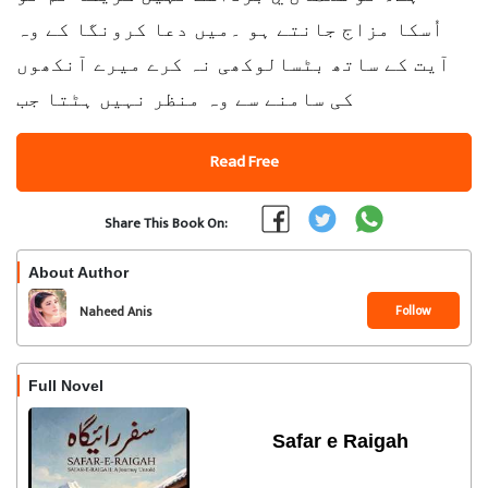
اُسکا مزاج جانتے ہو ۔میں دعا کرونگا کے وہ
آیت کے ساتھ بٹسالوکھی نہ کرے میرے آنکھوں
کی سامنے سے وہ منظر نہیں ہٹتا جب
Read Free
Share This Book On:
About Author
Follow
Naheed Anis
Full Novel
Safar e Raigah