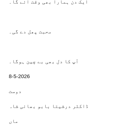
ایک دن ہمارا بھی وقت آئے گا۔
محبت پھل دے گی۔
آپ کا دل بھی بے چین ہوگا۔
8-5-2026
دوست
ڈاکٹر درشیتا بابو بھائی شاہ
ماں