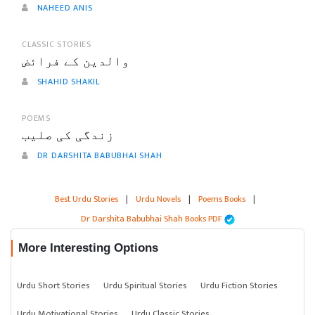
NAHEED ANIS
CLASSIC STORIES
والدین کے فرائض
SHAHID SHAKIL
POEMS
زندگی کی صلیب
DR DARSHITA BABUBHAI SHAH
Best Urdu Stories
|
Urdu Novels
|
Poems Books
|
Dr Darshita Babubhai Shah Books PDF
More Interesting Options
Urdu Short Stories
Urdu Spiritual Stories
Urdu Fiction Stories
Urdu Motivational Stories
Urdu Classic Stories