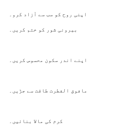
اپنی روح کو سب سے آزاد کرو۔
بیرونی شور کو ختم کریں۔
اپنے اندر سکون محسوس کریں۔
مافوق الفطرت طاقت سے جڑیں۔
کرم کی مالا بنائیں۔