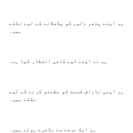
ہم اپنے پتھر دلوں کو پگھلانے کے لیے نکلے
ہیں۔
ہم نے اپنے لیے کافی انتظار کیا ہے۔
ہم اپنی ناراض قسمت کو مطمئن کرنے کے لیے
نکلے ہیں۔
ہم ایک عرصے سے بکھرے ہوئے ہیں۔