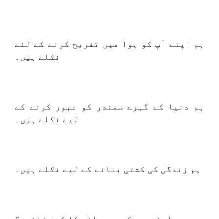
ہم اپنے آپ کو ہوا میں تفریح ​​​​کرنے کے لئے
نکلے ہیں۔
ہم دنیا کے گہرے سمندر کو عبور کرنے کے
لیے نکلے ہیں۔
ہم زندگی کی کشتی بنانے کے لیے نکلے ہیں۔