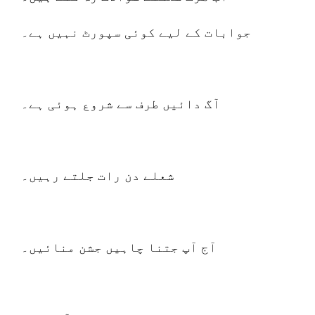
جوابات کے لیے کوئی سپورٹ نہیں ہے۔
آگ دائیں طرف سے شروع ہوئی ہے۔
شعلے دن رات جلتے رہیں۔
آج آپ جتنا چاہیں جشن منائیں۔