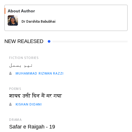
About Author
Follow
Dr Darshita Babubhai
Shah
NEW REALESED
FICTION STORIES
نیم بسمل
MUHAMMAD RIZWAN RAZZI
POEMS
शायद उसी दिन मैं मर गया
KISHAN DIDANI
DRAMA
Safar e Raigah - 19