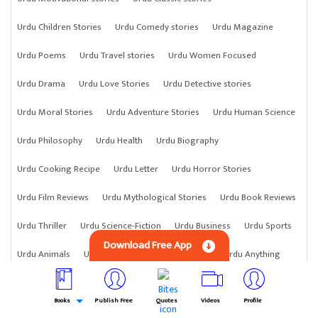
Urdu Children Stories
Urdu Comedy stories
Urdu Magazine
Urdu Poems
Urdu Travel stories
Urdu Women Focused
Urdu Drama
Urdu Love Stories
Urdu Detective stories
Urdu Moral Stories
Urdu Adventure Stories
Urdu Human Science
Urdu Philosophy
Urdu Health
Urdu Biography
Urdu Cooking Recipe
Urdu Letter
Urdu Horror Stories
Urdu Film Reviews
Urdu Mythological Stories
Urdu Book Reviews
Urdu Thriller
Urdu Science-Fiction
Urdu Business
Urdu Sports
Download Free App
Urdu Animals
Urdu Astrology
Urdu Science
Urdu Anything
Urdu Crime Stories
Books
Publish Free
Quotes
Videos
Profile