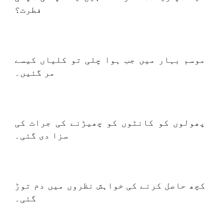
فطرت؟
موسم بہار میں جب ہوا چلی تو کلیاں کیسے
مر گئیں۔
پھولوں کو کانٹوں کو چھیڑنے کی جرات کی
سزا دی گئی۔
کچھ حاصل کرنے کی خواہش نظروں میں دم توڑ
گئی۔