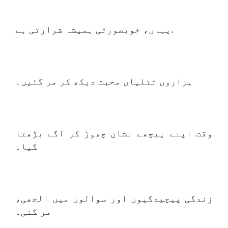
یہاں، خوبصورتی ہمیشہ شرارتی ہے.
ہزاروں تتلیاں محبت دیکھ کر مر گئیں۔
وقت اپنے پیچھے نشان چھوڑ کر آگے بڑھتا
گیا۔
زندگی پیچیدگیوں اور سوالوں میں الجھی،
مر گئی۔