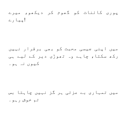
پوری کائنات کو گھوم کر دیکھو، میرے
پیارے!
میں اپنی جیسی محبت کو بھی برقرار نہیں
رکھ سکتا، چاہے وہ تھوڑی دیر کے لیے ہی
کیوں نہ ہو۔
میں تمہاری بے عزتی ہر گز نہیں چاہتا بس
تم خوش رہو۔