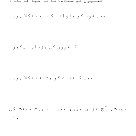
اجنبیوں کو سمجھانے کا کیا فائدہ؟
میں خود کو منوانے کے لیے نکلا ہوں۔
کافروں کی بزدلی دیکھو۔
میں کائنات کو بتانے نکلا ہوں۔
دوست، آج خزاں میں، میں نے بہت محنت کی
ہے۔