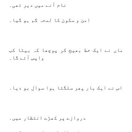
نام آنے میں دیر تھی۔
امن و سکون کا لمحہ گم ہو گیا۔
ماں نے ایک خط بھیج کر پوچھا کہ بیٹا کب
واپس آئے گا۔
اس نے ایک بار پھر سلگتا ہوا سوال بو دیا۔
دروازے پر کھڑے انتظار میں۔