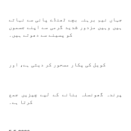
جہاں نیم برہنہ بچے ٹھنڈے پانی سے نہاتے
ہیں وہیں مزدور شدید گرمی سے اپنے جسموں
کو پسینے سے دھوتے ہیں۔
کویل کی پکار مسحور کر دیتی ہے، اور
پرندہ گھونسلہ بنانے کے لیے چیزیں جمع
کرتا ہے۔