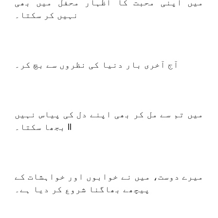
میں اپنی محبت کا اظہار محفل میں بھی
نہیں کر سکتا۔
آج آخری بار دنیا کی نظروں سے بچ کر۔
میں تم سے مل کر بھی اپنے دل کی پیاس نہیں
بجھا سکتا۔ ll
میرے دوست، میں نے خوابوں اور خواہشات کے
پیچھے بھاگنا شروع کر دیا ہے۔