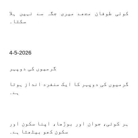
کوئی طوفان مجھے میری جگہ سے نہیں ہلا
سکتا۔
4-5-2026
گرمیوں کی دوپہر
گرمیوں کی دوپہر کا ایک منفرد انداز ہوتا
ہے۔
ہر کوئی، جوان اور بوڑھا، اپنا سکون اور
سکون کھو بیٹھتا ہے۔