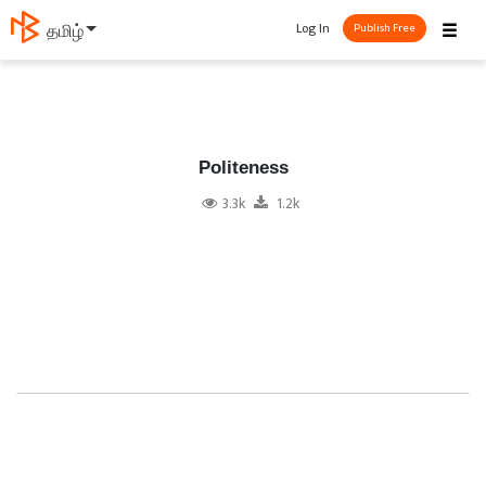
☰
Log In
தமிழ்
Publish Free
Politeness
3.3k
1.2k