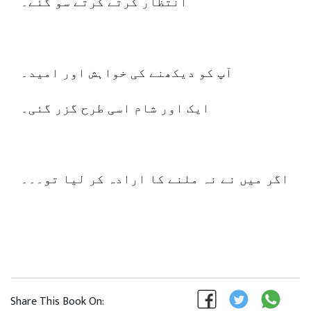
انتظار کرتے کرتے سو گئے۔
آپ کو دیکھنے کی خواہش اور امید۔
ایک اور شام اسی طرح گزر گئی۔
اگر میں نے نہ ملنے کا ارادہ کر لیا تو۔۔۔
Share This Book On: