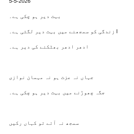
5-5-2026
بہت دیر ہو چکی ہے۔
زندگی کو سمجھنے میں بہت دیر لگتی ہے۔ l
ادھر ادھر بھٹکنے کی دیر ہے۔
جہاں نہ عزت ہو نہ مہمان نوازی
جگہ چھوڑنے میں بہت دیر ہو چکی ہے۔
سمجھ نہ آئے تو کہاں رکیں