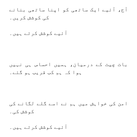
آج، آئیے ایک ساتھی کو اپنا ساتھی بنانے
کی کوشش کریں۔
آئیے کوشش کرتے ہیں۔
بات چیت کے درمیان، ہمیں احساس ہی نہیں
ہوا کہ ہم کب قریب ہو گئے۔
امن کی خواہش میں ہم نے اسے گلے لگانے کی
کوشش کی۔
آئیے کوشش کرتے ہیں۔