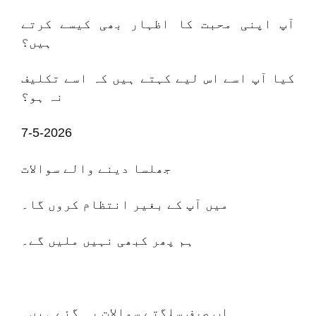
آپ اپنی محبت کا اظہار بھی کیسے کرتے
ہیں؟
کیا آپ اسے اس لیے کہتے ہیں کہ اسے تکلیف
نہ ہو؟
7-5-2026
جھلسا دینے والے سوالات
میں آپ کے بغیر انتظام کروں گا۔
ہم پھر کبھی نہیں ملیں گے۔
اب صرف سلگتے سوالات رہ گئے ہیں۔