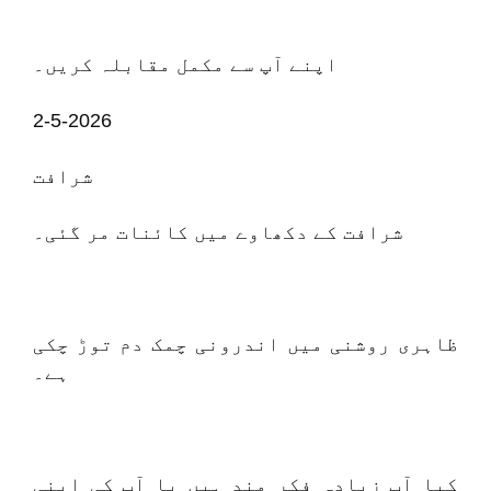
اپنے آپ سے مکمل مقابلہ کریں۔
2-5-2026
شرافت
شرافت کے دکھاوے میں کائنات مر گئی۔
ظاہری روشنی میں اندرونی چمک دم توڑ چکی
ہے۔
کیا آپ زیادہ فکر مند ہیں یا آپ کی اپنی