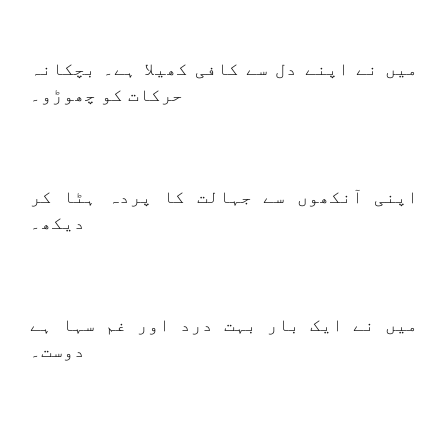
میں نے اپنے دل سے کافی کھیلا ہے۔ بچکانہ
حرکات کو چھوڑو۔
اپنی آنکھوں سے جہالت کا پردہ ہٹا کر
دیکھ۔
میں نے ایک بار بہت درد اور غم سہا ہے
دوست۔