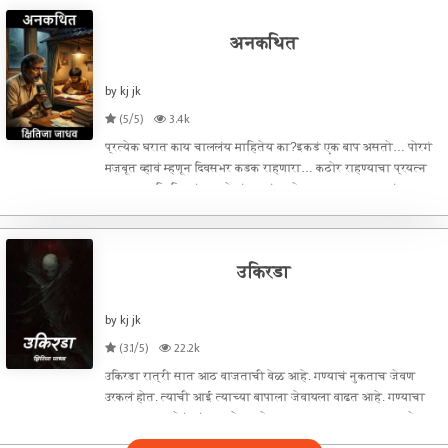
अनकथित
by kj jk
(5/5)
3.4k
प्रत्येक घरात काय चाललंय माहितेय का?इकडं एक बाप असतो… पोरगं
मजबूत व्हावं म्हणून दिवसभर कडक राहणारा… कठोर राहण्याचा प्रयत्न
करणारा.आणि तिकडं एक पोरगं असतं… जे आयुष्यभर फक्त एवढंच
दाखवायचा प्रयत्न करत असतं ‘बाबा, मी वाईट नाही रे… मी योग्य
आहे… तुमच्या अभिमा
उकिरडा
by kj jk
(3.1/5)
22.2k
उकिरडा रात्री सात आठ वाजताची वेळ आहे. गण्याचं नुकताच जेवण
उरकलं होत. त्याची आई त्याच्या बापाला जेवायला वाढत आहे. गण्याचा
बाप गावाच्या थोडं लांब असलेल्या तेलाच्या कारखान्यावर काम करतो.
सोबत तीन एकराची जमीन आहे पण त्यात जास्त उत्पन्न निघत नसे, म्हणून