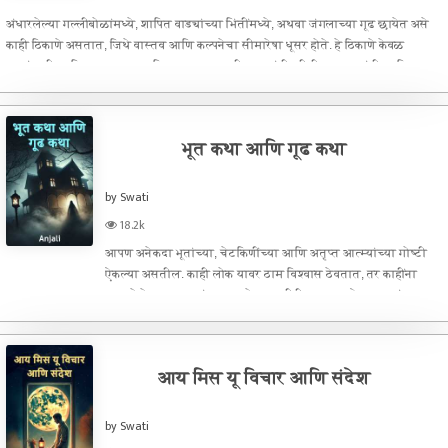
अंधारलेल्या गल्लीबोळांमध्ये, शापित वाड्यांच्या भिंतींमध्ये, अथवा जंगलाच्या गूढ छायेत असे
काही ठिकाणे असतात, जिथे वास्तव आणि कल्पनेचा सीमारेषा धूसर होते. हे ठिकाणे केवळ
जागांसाठी प्रसिद्ध नसतात, तर तिथल्या अनाकलनीय घटनांनी, भीतीदायक कथांनी आणि
अनुभूतींनी इ
भूत कथा आणि गूढ कथा
by Swati
18.2k
आपण अनेकदा भूतांच्या, चेटकिणींच्या आणि अतृप्त आत्म्यांच्या गोष्टी
ऐकल्या असतील. काही लोक यावर ठाम विश्वास ठेवतात, तर काहींना
यामध्ये केवळ कल्पनारंजन वाटते. पण तरीही, भूतकथा ऐकताना अंगावर
काटा येतो, मन भयभीत होते, आणि आपण विचार करतो – "खरंच असं काही
घडू शक
आय मिस यू विचार आणि संदेश
by Swati