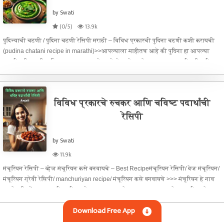
by Swati
(0/5)
13.9k
पुदिन्याची चटणी / पुदिना चटणी रेसिपी मराठी – विविध प्रकारची पुदिना चटणी कशी करायची
(pudina chatani recipe in marathi)>>आपल्याला माहीतच आहे की पुदिना हा आपल्या
मानवी शरीरासाठी अतिशय लाभदायक आहे. याचे सेवन केल्याने हा आपल्या मानवी शरीराची
पचनक्रिया सुधारण्य
विविध प्रकारचे रुचकर आणि चविष्ट पदार्थांची
रेसिपी
by Swati
11.9k
मंचूरियन रेसिपी – व्हेज मंचूरियन कसे बनवायचे – Best Recipeमंचूरियन रेसिपी/ वेज मंचूरियन/
मंचूरियन ग्रेवी रेसिपी/ manchuriyan recipe/ मंचूरियन कसे बनवायचे >>> मंचूरियन हे नाव
एकले तरी तोंडाला अगदी पाणी सुटते. लहान मूल असो अथवा वयस्कर आजोबा आजी असो,
कुणालाह
Download Free App