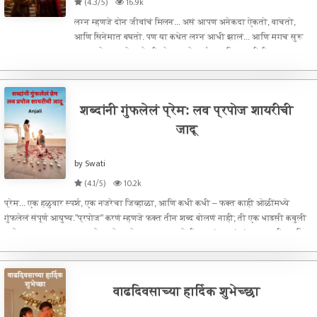
(4.3/5)
16.9k
लग्न म्हणजे दोन जीवांचं मिलन... असं आपण अनेकदा ऐकतो, वाचतो,
आणि सिनेमात बघतो. पण या कथेत लग्न आधी झालं... आणि मगच सुरू
झाला प्रेमाचा खेळ.हो, ही गोष्ट आहे अर्जुन आणि सायलीची –
एकमेकांच्या अज्ञानात, पण नियतीच्या योजनेत बांधलेली दोन माणसं...हा
प्रवास आहे दोन
शब्दांनी गुंफलेलं प्रेम: लव प्रपोज शायरीची
जादू
by Swati
(4.1/5)
10.2k
प्रेम... एक हळुवार स्पर्श, एक नजरेचा जिव्हाळा, आणि कधी कधी – फक्त काही ओळींमध्ये
गुंफलेलं संपूर्ण आयुष्य."प्रपोज" करणं म्हणजे फक्त तीन शब्द बोलणं नाही; ती एक धाडसी कबुली
आहे – आपल्या हृदयाच्या खोल खोल कोपऱ्यातून उमटलेली, शब्दांच्या पंखांवर उडणारी, आणि
समो
वाढदिवसाच्या हार्दिक शुभेच्छा