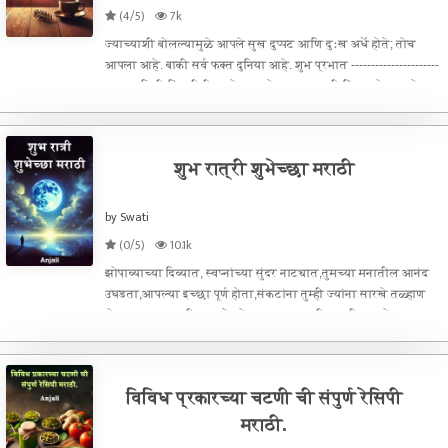
(4/5)
7k
ज्याच्याशी बोलल्यामुळे आपले सुख दुप्पट आणि दुःख अर्धे होते; तोच
आपला आहे. बाकी सर्व फक्त दुनिया आहे. शुभ प्रभात ----------------------
-माणूस किती किंमतीची कपडे वापरतोयावरुन त्याची किंमत होत नसते …
तर तो इतरांची किती किंमत करतो यावरुन त्याची किंमतठरत असते….
शुभ रात्री शुभेच्छा मराठी
by Swati
(0/5)
10.1k
झोपाव्याच्या दिव्यात, स्वप्नांच्या सुंदर नाट्यात,तुमच्या मनातील आनंद
उघडता,आपल्या इच्छा पूर्ण होता,संकटांना तुम्ही ज्यांना सारखे तळ्हाण
होता,तुमच्या रात्रीच्या स्नेहाने घरघरात सुखाची डाववीता,असेच उदास
भूलविला रात्रीचा आभास.शुभ रात्री!-----------------सुंद
विविध प्रकारच्या चटणी ची संपुर्ण रेसिपी
मराठी.