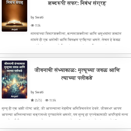
शब्दरूपी सफर: निबंध संग्रह
by Swati
11.1k
मानवाच्या विचारशक्तीला, कल्पनाशक्तीला आणि अनुभवांना शब्दांत
मांडणे ही एक अनोखी आणि विलक्षण प्रक्रिया असते. लेखन हे केवळ
शब्दांचे गुंफण नसून, ते विचारांना, भावनांना आणि अनुभवांना एक आकार
देण्याचे साधन आहे. हेच विचार डोळ्यासमोर ठेवून "शब्दरूपी सफर: निबंध
सं
जीवनाची संध्याकाळ: मृत्यूच्या जवळ आणि
त्याच्या पलीकडे
by Swati
(5/5)
11.9k
मृत्यू ही एक अशी गोष्ट आहे, जी आपल्याला नेहमीच अनिश्चिततेत ठेवते. जीवनभर आपण
आपल्या अस्तित्वाच्या चक्रामध्ये गुरफटलेले असतो, पण मृत्यू हा प्रत्येकासाठी अपरिहार्य सत्य
असतो. तरीही, त्याच्या जवळ गेल्यावर काय अनुभव येतात? मृत्यूनंतर नेमकं काय होतं? आत्मा
शरी