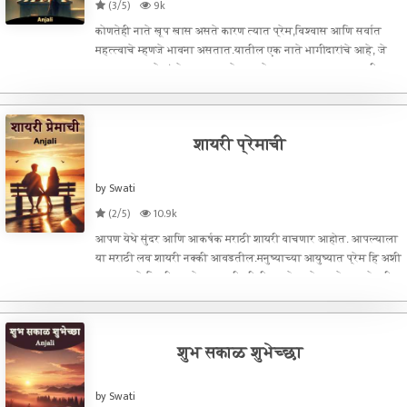
(3/5)
9k
कोणतेही नाते खूप खास असते कारण त्यात प्रेम,विश्वास आणि सर्वात
महत्त्वाचे म्हणजे भावना असतात.यातील एक नाते भागीदारांचे आहे, जे
आयुष्यभर एकमेकांसोबत राहण्याचे वचन देतात. मात्र, या नात्यातही
अनेक चढ-उतार आहेत. अशा परिस्थितीत, जर तुमचा पार्टनर तुमच्यापासून
दू
शायरी प्रेमाची
by Swati
(2/5)
10.9k
आपण येथे सुंदर आणि आकर्षक मराठी शायरी वाचणार आहोत. आपल्याला
या मराठी लव शायरी नक्की आवडतील.मनुष्याच्या आयुष्यात प्रेम हि अशी
भावना आहे कि जी प्रत्येकाला हवीहवीशी वाटते. परमेश्वराने जर कोणती
अतिशय सुंदर गोष्ट तयार केली असेल तर ती आहे “प्रेम”. आपण ज्या व्यक
शुभ सकाळ शुभेच्छा
by Swati