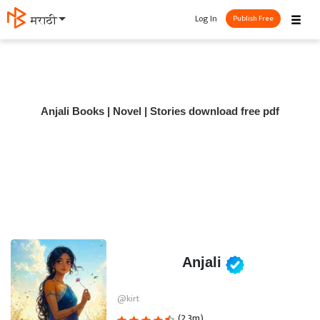
☰
Log In
मराठी
Publish Free
Anjali Books | Novel | Stories download free pdf
Anjali
@kirt
(2.3m)