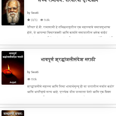
सच्चे रामायण: पेरियारचा दृष्टिकोन
by Swati
(0/5)
9.8k
पेरियार ई.वी. रामासामी हे तमिळनाडूतील एक महत्त्वाचे समाजसुधारक
होते, जे आपल्या विचारशक्ती आणि कार्याने समाजातील अनेक वाईट
परंपरांना आव्हान दिले. त्यांच्या 'सच्ची रामायण' या पुस्तकात पेरियार यांनी
रामायणाच्या परंपरागत कथेवर एक वेगळा दृष्टिकोन मांडल
भावपूर्ण श्रद्धांजलीसंदेश मराठी
by Swati
19.1k
श्रद्धांजलीचे महत्त्व आणि तिचा भावार्थमृत्यू ही या जगातील सर्वात कठोर
आणि अपरिहार्य सत्य आहे. प्रत्येक जीव जन्माला येतो आणि एक दिवस
त्याला या पृथ्वीतलावरचा प्रवास संपवावा लागतो. या प्रवासादरम्यान,
प्रत्येक व्यक्ती आपापल्या परीने समाजासाठी काहीतरी योगदान द