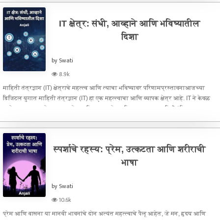
IT क्षेत्र: संधी, आव्हाने आणि भविष्यातील
दिशा
by Swati
8.9k
माहिती तंत्रज्ञान (IT) क्षेत्राचे महत्त्व आणि त्याचा भविष्यावर परिणामप्रस्तावनाआजच्या
डिजिटल युगात माहिती तंत्रज्ञान (IT) हा एक महत्त्वाचा आणि व्यापक क्षेत्र आहे. IT ने केवळ
उद्योग व व्यवसाय क्षेत्रातच नव्हे, तर शिक्षण, आरोग्य, वित्त, प्रशासन आणि दैनंदिन
स्पर्शाचे रहस्य: प्रेम, उत्कटता आणि शरीराची
भाषा
by Swati
10.6k
प्रेम आणि वासना या मानवी भावनांचे दोन अत्यंत महत्त्वाचे पैलू आहेत, जे मन, हृदय आणि