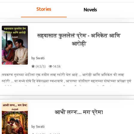
Stories
Novels
सहवासात फुललेलं प्रेम - अनिकेत आणि
आरोही
by Swati
(4.5/5)
14.5k
लवकरच तुमच्या भेटीला एक नवीन लव्ह स्टोरी येत आहे ... आरोही आणि अनिकेत ची लव्ह
स्टोरी ... या मध्ये दोघे हि वेवेगळ्या स्वभावाचे , आपल्या जोडीदार बद्दलच्या दोघांच्या अपेक्षा पूर्ण
पाने वेगेगळ्या आहे .... आधी भांडण ,आपला जीवनसाथी कोण लग्नामध्ये पहिल्यांदाच पा
आधी लग्न... मग प्रेम!
by Swati