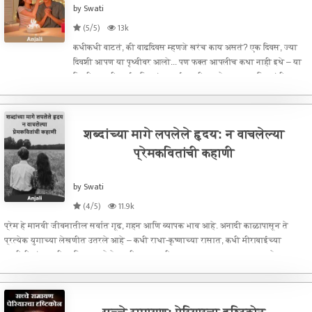
by Swati
(5/5)
13k
कधीकधी वाटतं, की वाढदिवस म्हणजे खरंच काय असतं? एक दिवस, ज्या
दिवशी आपण या पृथ्वीवर आलो... पण फक्त आपलीच कथा नाही इथे – या
दिवशी आपली आई पहिल्यांदा आई झाली असते, आपल्या मित्रांनी
पहिल्यांदा आपल्याला मिठीत घेतलं असतं, आपली बहिण आपल्या नावाने
पहिला गिफ्ट घेत
शब्दांच्या मागे लपलेले हृदय: न वाचलेल्या
प्रेमकवितांची कहाणी
by Swati
(4/5)
11.9k
प्रेम हे मानवी जीवनातील सर्वात गूढ, गहन आणि व्यापक भाव आहे. अनादी काळापासून ते
प्रत्येक युगाच्या लेखणीत उतरले आहे – कधी राधा-कृष्णाच्या रासात, कधी मीराबाईच्या
भक्तीगीतांत, कधी गालिबच्या शेरोशायरीत, तर कधी सामान्य माणसाच्या मनाच्या कोपऱ्यात.
प्रेमावर लाखो