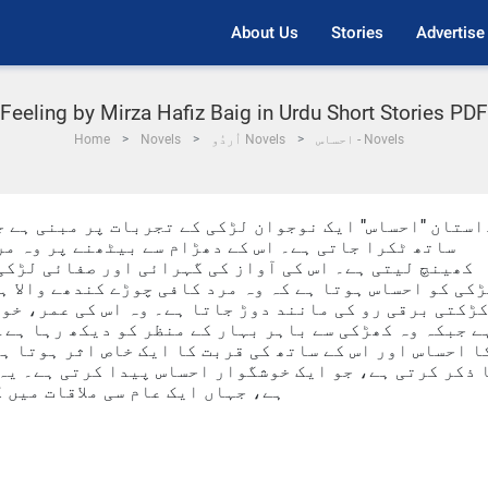
About Us
Stories
Advertise
Feeling by Mirza Hafiz Baig in Urdu Short Stories PDF
احساس - Novels
اُردُو Novels
Novels
Home
استان "احساس" ایک نوجوان لڑکی کے تجربات پر مبنی ہے ج
ساتھ ٹکرا جاتی ہے۔ اس کے دھڑام سے بیٹھنے پر وہ مرد
کھینچ لیتی ہے۔ اس کی آواز کی گہرائی اور صفائی لڑکی
کی کو احساس ہوتا ہے کہ وہ مرد کافی چوڑے کندھے والا ہ
ڑکتی برقی رو کی مانند دوڑ جاتا ہے۔ وہ اس کی عمر، خو
ے جبکہ وہ کھڑکی سے باہر بہار کے منظر کو دیکھ رہا ہے۔
ا احساس اور اس کے ساتھ کی قربت کا ایک خاص اثر ہوتا ہ
 ذکر کرتی ہے، جو ایک خوشگوار احساس پیدا کرتی ہے۔ یہ
ہے، جہاں ایک عام سی ملاقات میں