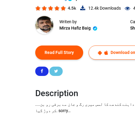
4.5k
12.4k
Downloads
Writen by
Ca
Mirza Hafiz Baig
Sh
Read Full Story
Download on
Description
....صرف احساس ہے اسے روح سے محسوس کریں. میں جیسےہی اس خالی سیٹ پر دھڑام سے بیٹھی، اسکے داہنے کندھے سے ٹکرا گئی. اسکے داہنے کندھے کا لمس میری رگ و جان مے برقی رو بن
کر دوڑ گیا. sorry…