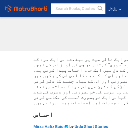
Urdu
و ایک خالی سیٹ پر بیٹھتے ہی ایک مرد کے
 "سوری" کہتا ہے، جس کی آواز اس کی توجہ
 کے دل میں ایک خاص احساس پیدا کرتی ہے۔
ے اور اس کے کندھے کا لمس اس کی رگوں میں
بصورتی اور اس کے سیاہ چشمے کا ذکر کرتی
 لڑکی کے ذہن میں اس مرد کے ساتھ بیٹھنے
ے۔ وہ موسم کی خوبصورتی اور دھوپ کی شدت
 کہانی ایک خوبصورت لمحے کی عکاسی کرتی
 گہرے جذبات اور احساسات پیدا ہوتے ہیں۔
احساس
Mirza Hafiz Baig
by
Urdu Short Stories