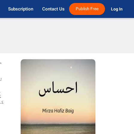
Subscription
Contact Us
Publish Free
Log In 
د
لڑ
ک
ہ
ک
کا