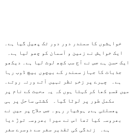
خواہشوں کا سمندر دور دور تک پھیل گیا ہے۔
ایک خواہش نے زمین و آسمان کو چھو لیا ہے۔
ایک حسن ہے جس نے آج سب کچھ لوٹ لیا ہے۔ دیکھو
جذبات کا جہاز سمندر کے بیچوں بیچ ڈوب رہا
ہے۔ چہرے پر زخم نظر نہیں آتے ورنہ روتے۔
میں قسم کھا کر کہتا ہوں کہ یہ محبت کے نام پر
مکمل طور پر لوٹا گیا۔ کشتی ساحل پر ہی
پھسلتی ہے، ہوشیار رہو۔ جس ملاح پر میں نے
بھروسہ کیا تھا اس نے میرا بھروسہ توڑ دیا
ہے۔ زندگی کی تقدیر سفر سے دوسرے سفر