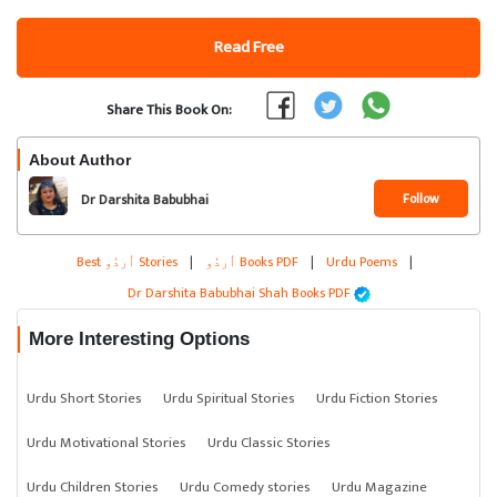
Read Free
Share This Book On:
About Author
Follow
Dr Darshita Babubhai
Shah
|
Urdu Poems
|
اُردُو Books PDF
|
Best اُردُو Stories
Dr Darshita Babubhai Shah Books PDF
More Interesting Options
Urdu Short Stories
Urdu Spiritual Stories
Urdu Fiction Stories
Urdu Motivational Stories
Urdu Classic Stories
Urdu Children Stories
Urdu Comedy stories
Urdu Magazine