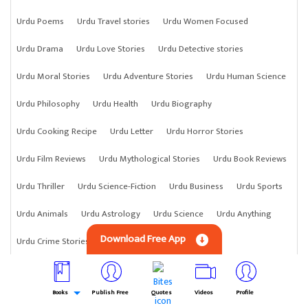
Urdu Poems
Urdu Travel stories
Urdu Women Focused
Urdu Drama
Urdu Love Stories
Urdu Detective stories
Urdu Moral Stories
Urdu Adventure Stories
Urdu Human Science
Urdu Philosophy
Urdu Health
Urdu Biography
Urdu Cooking Recipe
Urdu Letter
Urdu Horror Stories
Urdu Film Reviews
Urdu Mythological Stories
Urdu Book Reviews
Urdu Thriller
Urdu Science-Fiction
Urdu Business
Urdu Sports
Urdu Animals
Urdu Astrology
Urdu Science
Urdu Anything
Download Free App
Urdu Crime Stories
Books
Publish Free
Quotes
Videos
Profile