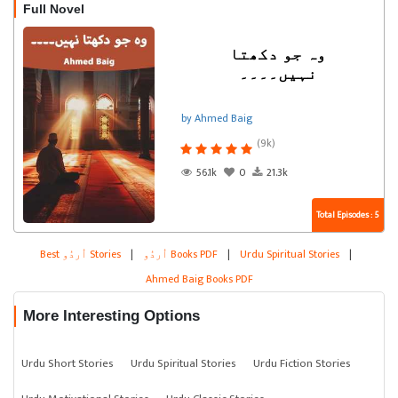
Full Novel
وہ جو دکھتا
نہیں۔۔۔۔
by Ahmed Baig
(9k)
56.1k
0
21.3k
Total Episodes : 5
|
Urdu Spiritual Stories
|
اُردُو Books PDF
|
Best اُردُو Stories
Ahmed Baig Books PDF
More Interesting Options
Urdu Short Stories
Urdu Spiritual Stories
Urdu Fiction Stories