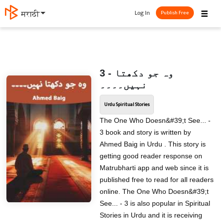
☰
Log In
मराठी
Publish Free
3 - وہ جو دکھتا
نہیں۔۔۔۔
Urdu Spiritual Stories
The One Who Doesn&#39;t See... -
3 book and story is written by
Ahmed Baig in Urdu . This story is
getting good reader response on
Matrubharti app and web since it is
published free to read for all readers
online. The One Who Doesn&#39;t
See... - 3 is also popular in Spiritual
Stories in Urdu and it is receiving