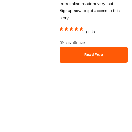
from online readers very fast.
Signup now to get access to this
story.
(1.5k)
8.1k
3.4k
Read Free