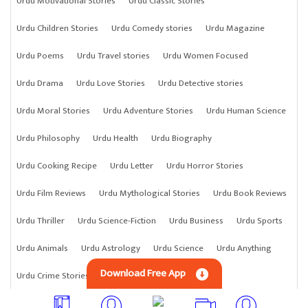
Urdu Motivational Stories
Urdu Classic Stories
Urdu Children Stories
Urdu Comedy stories
Urdu Magazine
Urdu Poems
Urdu Travel stories
Urdu Women Focused
Urdu Drama
Urdu Love Stories
Urdu Detective stories
Urdu Moral Stories
Urdu Adventure Stories
Urdu Human Science
Urdu Philosophy
Urdu Health
Urdu Biography
Urdu Cooking Recipe
Urdu Letter
Urdu Horror Stories
Urdu Film Reviews
Urdu Mythological Stories
Urdu Book Reviews
Urdu Thriller
Urdu Science-Fiction
Urdu Business
Urdu Sports
Urdu Animals
Urdu Astrology
Urdu Science
Urdu Anything
Download Free App
Urdu Crime Stories