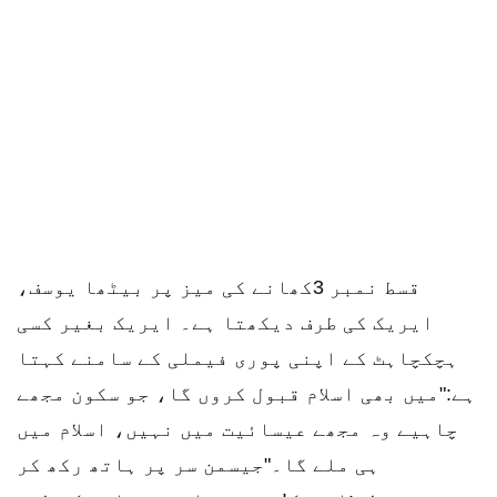
قسط نمبر 3کھانے کی میز پر بیٹھا یوسف،
ایریک کی طرف دیکھتا ہے۔ ایریک بغیر کسی
ہچکچاہٹ کے اپنی پوری فیملی کے سامنے کہتا
ہے:"میں بھی اسلام قبول کروں گا، جو سکون مجھے
چاہیے وہ مجھے عیسائیت میں نہیں، اسلام میں
ہی ملے گا۔"جیسمن سر پر ہاتھ رکھ کر