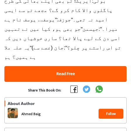
بولی:ایریک! تم بھی اپنے بھائی کی طرح
پاگلوں والا کام کرو گے؟ مجھے تم سے ایسی
امید نہ تھی۔"جوزف:"یوسف... یوسف نام ہے
میرا۔":جیسمن"جو بھی ہو، کیا میں نے تمہیں
اسی دن کے لیے پالا تھا؟ ساری خوشیاں دیں کہ
تم اس راستے پر چلو؟":جان (غصے سے)"یہ صلہ ملا
ہے ہمیں؟ ہم
Read Free
Share This Book On:
About Author
Follow
Ahmed Baig