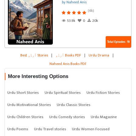
by Naheed Anis
(4k)
53.9k
0
20k
Total Episodes : 19
|
Urdu Drama
|
اُردُو Books PDF
|
Best اُردُو Stories
Naheed Anis Books PDF
More Interesting Options
Urdu Short Stories
Urdu Spiritual Stories
Urdu Fiction Stories
Urdu Motivational Stories
Urdu Classic Stories
Urdu Children Stories
Urdu Comedy stories
Urdu Magazine
Urdu Poems
Urdu Travel stories
Urdu Women Focused