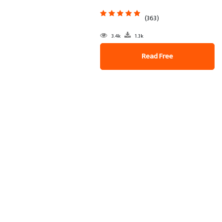
(363)
3.4k
1.3k
Read Free