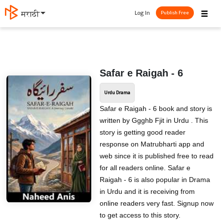
☰
Log In
मराठी
Publish Free
Safar e Raigah - 6
Urdu Drama
Safar e Raigah - 6 book and story is
written by Ggghb Fjit in Urdu . This
story is getting good reader
response on Matrubharti app and
web since it is published free to read
for all readers online. Safar e
Raigah - 6 is also popular in Drama
in Urdu and it is receiving from
online readers very fast. Signup now
to get access to this story.