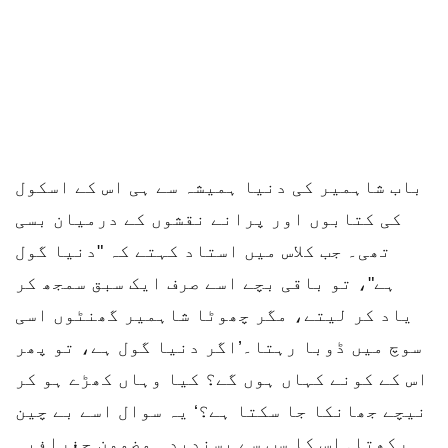
باب شاہمیر کی دنیا ہمیشہ سے ہی اس کے اسکول
کی کتابوں اور پرانے نقشوں کے درمیان بسی
تھی۔ جب کلاس میں استاد کہتے کہ "دنیا گول
ہے"، تو باقی بچے اسے صرف ایک سبق سمجھ کر
یاد کر لیتے، مگر چھوٹا شاہمیر گھنٹوں اسی
سوچ میں ڈوبا رہتا۔’اگر دنیا گول ہے، تو پھر
اس کے کونے کہاں ہوں گے؟ کیا وہاں کھڑے ہو کر
نیچے جھانکا جا سکتا ہے؟‘ یہ سوال اسے بے چین
رکھتا۔اس کا سب سے پسندیدہ مضمون جغرافیہ