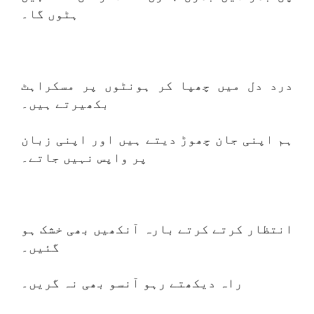
ہٹوں گا۔
درد دل میں چھپا کر ہونٹوں پر مسکراہٹ
بکھیرتے ہیں۔
ہم اپنی جان چھوڑ دیتے ہیں اور اپنی زبان
پر واپس نہیں جاتے۔
انتظار کرتے کرتے بارہ آنکھیں بھی خشک ہو
گئیں۔
راہ دیکھتے رہو آنسو بھی نہ گریں۔