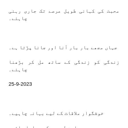
محبت کی کہانی طویل عرصے تک جاری رہنی
چاہئے۔
جہاں مجھے بار بار آنا اور جانا پڑتا ہے۔
زندگی کو زندگی کے ساتھ مل کر بڑھنا
چاہئے۔
25-9-2023
خوشگوار ملاقات کے لیے بہانہ چاہیے۔
پیارے لمحوں کو چرایا جائے۔