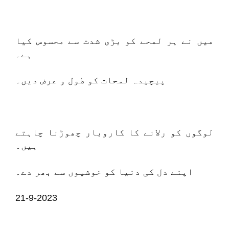
میں نے ہر لمحے کو بڑی شدت سے محسوس کیا
ہے۔
پیچیدہ لمحات کو طول و عرض دیں۔
لوگوں کو رلانے کا کاروبار چھوڑنا چاہتے
ہیں۔
اپنے دل کی دنیا کو خوشیوں سے بھر دے۔
21-9-2023