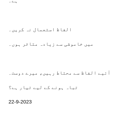
ہے۔
الفاظ استعمال نہ کریں۔
میں خاموشی سے زیادہ متاثر ہوں۔
آئیے الفاظ سے محتاط رہیں، میرے دوست۔
تباہ ہونے کے لیے تیار ہے؟
22-9-2023