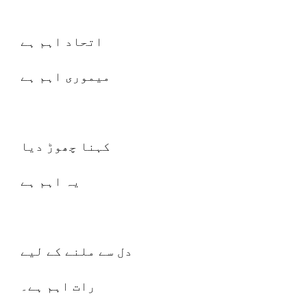
اتحاد اہم ہے
میموری اہم ہے
کہنا چھوڑ دیا
یہ اہم ہے
دل سے ملنے کے لیے
رات اہم ہے۔