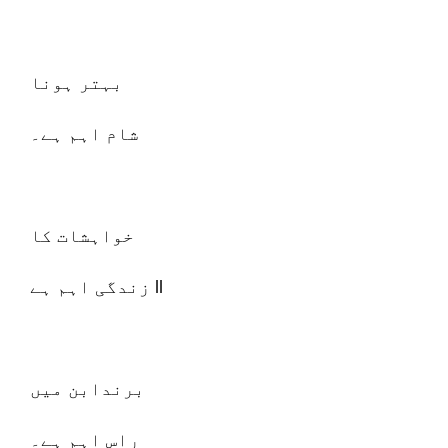
بہتر ہونا
شام اہم ہے۔
خواہشات کا
زندگی اہم ہے ll
برندابن میں
راس اہم ہے۔