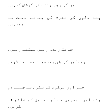
امن کی وجہ بننے کی کوشش کریں۔
اپنے دلوں کو نفرت کی بجائے محبت سے
بھریں۔
جب تک زندہ رہیں مہکتے رہیں۔
پھولوں کی طرح مرجھانے سے مت ڈرو۔
جیو اور لوگوں کو سکون سے جینے دو
اپنے اور دوسروں کے لیے سکون کو ضائع نہ
کریں۔