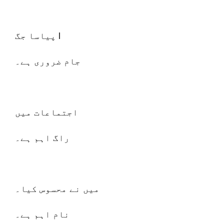
پیاسا جگ l
جام ضروری ہے۔
اجتماعات میں
راگ اہم ہے۔
میں نے محسوس کیا۔
نام اہم ہے۔