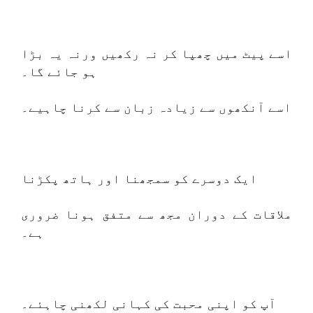
اسے پیٹ میں چھپا کر نہ رکھیں ورنہ یہ بڑا
ہو جائے گا۔
اسے آنکھوں سے زیادہ زبان سے کرنا چاہیے۔
ایک دوسرے کو سمجھنا اور ہاتھ پکڑنا
ملاقات کے دوران مجھ سے متفق ہونا ضروری
ہے۔
آپ کو اپنی محبت کی کہانی لکھنی چاہئے۔