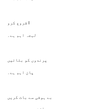
شروع کرو l
لہجہ اہم ہے۔
پرندوں کو بتائیں
پان اہم ہے۔
بے ہوشی سے بات کریں