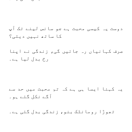
دوست یہ کیسی محبت ہے جو سانس لینے تک آپ
کا ساتھ نہیں دیتی؟
صرف کہانیاں رہ جائیں گی، زندگی نے اپنا
رخ بدل لیا ہے۔
یہ کہنا ایسا ہی ہے کہ تم محبت میں حد سے
آگے نکل گئے ہو۔
تھوڑا رومانٹک بنو، زندگی بدل گئی ہے۔