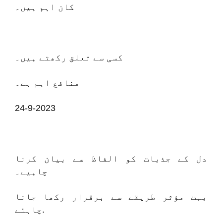
کان اہم ہیں۔
کسی سے تعلق رکھتے ہیں۔
منافع اہم ہے۔
24-9-2023
دل کے جذبات کو الفاظ سے بیان کرنا
چاہیے۔
بہت مؤثر طریقے سے برقرار رکھا جانا
چاہئے.