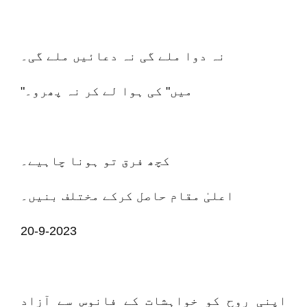
نہ دوا ملے گی نہ دعائیں ملے گی۔
"میں" کی ہوا لے کر نہ پھرو۔
کچھ فرق تو ہونا چاہیے۔
اعلیٰ مقام حاصل کرکے مختلف بنیں۔
20-9-2023
اپنی روح کو خواہشات کے فانوس سے آزاد