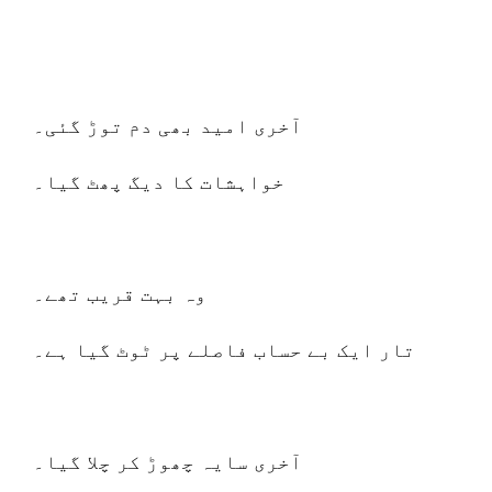
آخری امید بھی دم توڑ گئی۔
خواہشات کا دیگ پھٹ گیا۔
وہ بہت قریب تھے۔
تار ایک بے حساب فاصلے پر ٹوٹ گیا ہے۔
آخری سایہ چھوڑ کر چلا گیا۔