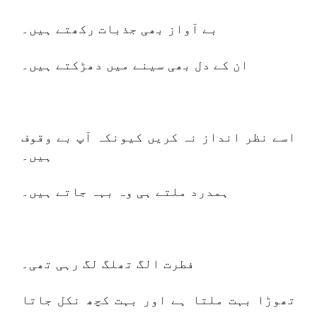
بے آواز بھی جذبات رکھتے ہیں۔
ان کے دل بھی سینے میں دھڑکتے ہیں۔
اسے نظر انداز نہ کریں کیونکہ آپ بے وقوف
ہیں۔
ہمدرد ملتے ہی وہ بہہ جاتے ہیں۔
فطرت الگ تھلگ لگ رہی تھی۔
تھوڑا بہت ملتا ہے اور بہت کچھ نکل جاتا