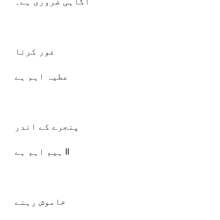
آگاہی ضروری ہے۔
غور کرنا
عطیہ اہم ہے
پنجرے کے اندر
ہیم اہم ہے ll
خاموش رہنے