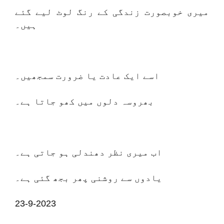
میری خوبصورت زندگی کے رنگ لوٹ لیے گئے
ہیں۔
اسے ایک عادت یا ضرورت سمجھیں۔
بھروسہ دلوں میں کھو جاتا ہے۔
اب میری نظر دھندلی ہو جاتی ہے۔
یادوں سے روشنی پھر بجھ گئی ہے۔
23-9-2023