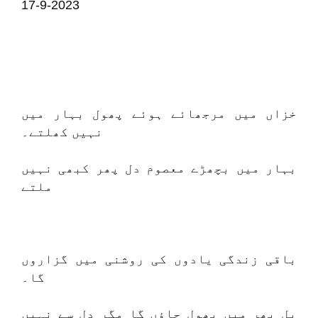
17-9-2023
خزاں میں مرجھائے ہوئے پھول بہار میں
نہیں کھلتے۔
بہار میں بچھڑے معصوم دل پھر کبھی نہیں
ملتے
باقی زندگی یادوں کی روشنی میں گزاروں
گا۔
پل بھر میں بھول جاؤں گا مگر دل سے نہیں