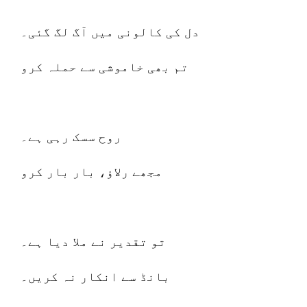
دل کی کالونی میں آگ لگ گئی۔
تم بھی خاموشی سے حملہ کرو
روح سسک رہی ہے۔
مجھے رلاؤ، بار بار کرو
تو تقدیر نے ملا دیا ہے۔
بانڈ سے انکار نہ کریں۔