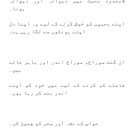
لامحدود محبت میں دیوانہ اور دیوانہ
ہونا۔
اپنے محبوب کو خوش کرنے کے لیے وہ اپنا دل
اپنے ہونٹوں سے لگا رہی ہے۔
ان گنت سوراخ، سوراخ اندر اور باہر جاتے
ہیں۔
فاصلے کم کرنے کے لیے میں خود کو اپنے
اندر بند کر رہا ہوں۔
حواس کے نشہ آور سحر کو چھیڑ کر۔