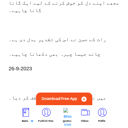
مجھے اپنے دل کو خوش کرنے کے لیے ایک گانا
گانا چاہیے۔
رات کے حسن نے اس کی تقدیر بدل دی ہے۔
چاند جیسا چہرہ بھی دکھانا چاہیے۔
26-9-2023
میں نے اپنا دل آپ کے لیے وقف کر دیا۔
Download Free App
میری زندگی کو نشہ سے بھر دیا۔
Books
Publish Free
Quotes
Videos
Profile