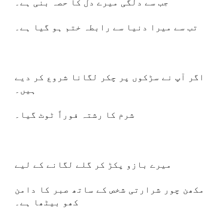
جب سے دلگی میرے دل کا حصہ بنی ہے۔
تب سے میرا دنیا سے رابطہ ختم ہو گیا ہے۔
اگر آپ نے سڑکوں پر چکر لگانا شروع کر دیے
ہیں۔
شرم کا رشتہ فوراً ٹوٹ گیا۔
میرے بازو پکڑ کر گلے لگانے کے لیے
مکھن چور شرارتی شخص کے ساتھ صبر کا دامن
کھو بیٹھا ہے۔