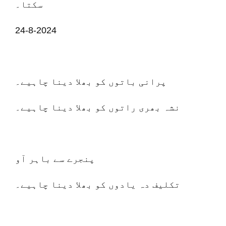
سکتا۔
24-8-2024
پرانی باتوں کو بھلا دینا چاہیے۔
نشہ بھری راتوں کو بھلا دینا چاہیے۔
پنجرے سے باہر آو
تکلیف دہ یادوں کو بھلا دینا چاہیے۔