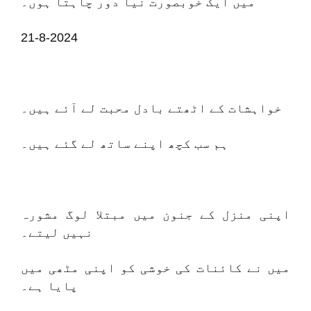
میں ایک خوبصورت نیا دور چاہتا ہوں۔
21-8-2024
خواہشات کے اٹھتے بادل محبت لے آئے ہیں۔
ہم سب کچھ اپنے ساتھ لے گئے ہیں۔
اپنی منزل کے جنون میں مبتلا لوگ مشورہ
نہیں لیتے۔
میں نے کائنات کی خوشی کو اپنی مٹھی میں
پایا ہے۔