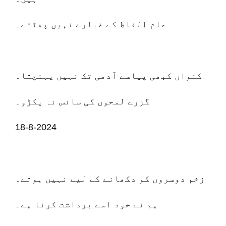
عام الفاظ کے غبارے نہیں پھٹتے۔
کنواں کبھی پیاسے آدمی تک نہیں پہنچتا۔
گزرے لمحوں کی سانس نہ پکڑو۔
18-8-2024
زخم دوسروں کو دکھانے کے لیے نہیں ہوتے۔
ہم نے خود اسے برداشت کرنا ہے۔