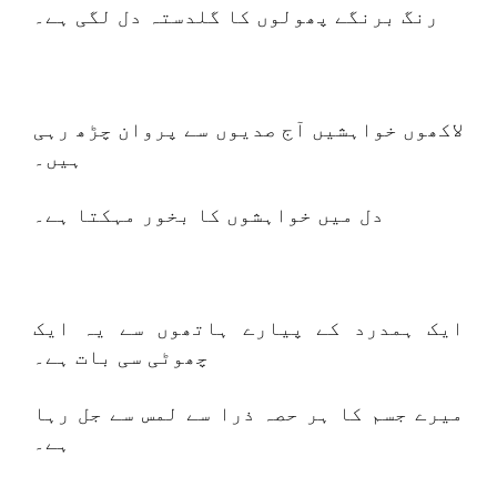
رنگ برنگے پھولوں کا گلدستہ دل لگی ہے۔
لاکھوں خواہشیں آج صدیوں سے پروان چڑھ رہی
ہیں۔
دل میں خواہشوں کا بخور مہکتا ہے۔
ایک ہمدرد کے پیارے ہاتھوں سے یہ ایک
چھوٹی سی بات ہے۔
میرے جسم کا ہر حصہ ذرا سے لمس سے جل رہا
ہے۔