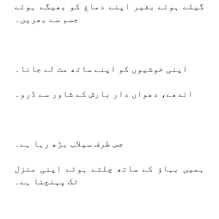
گیلے ہوئے بغیر اپنے دماغ کو بھیگے ہوئے
جسم سے بھریں۔
اپنی خوشیوں کو اپنے ساتھ مت لے جانا۔
اندھے، دھواں دار بارش کے شاور سے ڈرو۔
جس طرف سیلاب بڑھ رہا ہے۔
ہمیں بہاؤ کے ساتھ چلتے ہوئے اپنی منزل
تک پہنچنا ہے۔