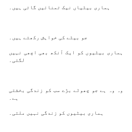
ہماری بیٹیاں نیک تمنائیں گاتی ہیں۔
جو بیٹے کی خواہش رکھتے ہیں۔
ہماری بیٹیوں کو ایک آنکھ بھی اچھی نہیں
لگتی۔
وہ وہ ہے جو چھوٹے بڑے سب کو زندگی بخشتی
ہے۔
ہماری بیٹیوں کو زندگی نہیں ملتی۔