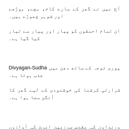
آج میں نے گھر کے سارے کام، بچے، بوڑھے
اور شوہر چھوڑے ہیں۔
ان تمام احمقوں کو پیار اور پیار سے تیار
کیا گیا ہے۔
Divyagan-Sudha پوری توجہ کے ساتھ دھن میں
جذب ہوتا ہے۔
شرارتی کرشنا کی خوشنودی کے لیے گھر کا
آنگن سجا ہوا ہے۔
ورنداون کی مقدس سرزمین امرت کی آوازوں