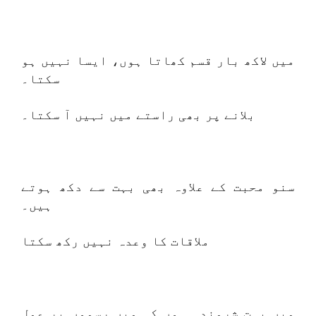
میں لاکھ بار قسم کھاتا ہوں، ایسا نہیں ہو
سکتا۔
بلانے پر بھی راستے میں نہیں آ سکتا۔
سنو محبت کے علاوہ بھی بہت سے دکھ ہوتے
ہیں۔
ملاقات کا وعدہ نہیں رکھ سکتا
میں بہت شرمندہ ہوں کہ میں رسموں پر عمل