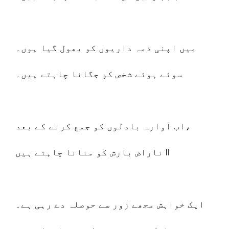
میں اپنی ذمہ داریوں کو بھول گیا ہوں۔
سوئے ہوئے شخص کو جگانا چاہتے ہیں۔
اب آوارہ بادلوں کو جمع کرنے کے بعد،
ناراض بارش کو منانا چاہتے ہیں ll
ایک خواہش مجھے زور سے حوصلہ دے رہی ہے۔