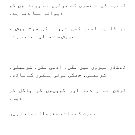
کانہا کی بانسری کے نوٹوں نے ورنداون کو
دیوانہ بنا دیا ہے۔
دن کا ہر لمحہ کسی تہوار کی طرح جوش و
خروش سے منایا جاتا ہے۔
ٹھنڈی لہروں میں مگن، آدھی مگن، شرمیلی،
شرمیلی، جھکی ہوئی پلکوں کے ساتھ۔
کرشن نے رادھا اور گوپیوں کو پاگل کر
دیا۔
محبت کے ساتھ سنبھالے جاتے ہیں