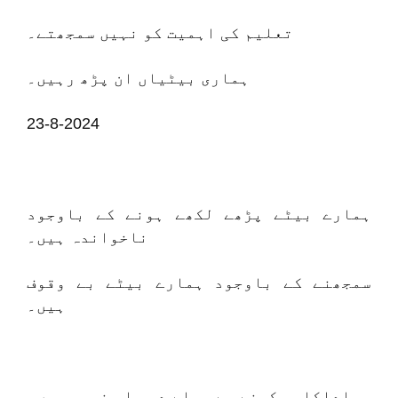
تعلیم کی اہمیت کو نہیں سمجھتے۔
ہماری بیٹیاں ان پڑھ رہیں۔
23-8-2024
ہمارے بیٹے پڑھے لکھے ہونے کے باوجود
ناخواندہ ہیں۔
سمجھنے کے باوجود ہمارے بیٹے بے وقوف
ہیں۔
اداکاری کرنے سے پہلے دو بار نہ سوچیں۔