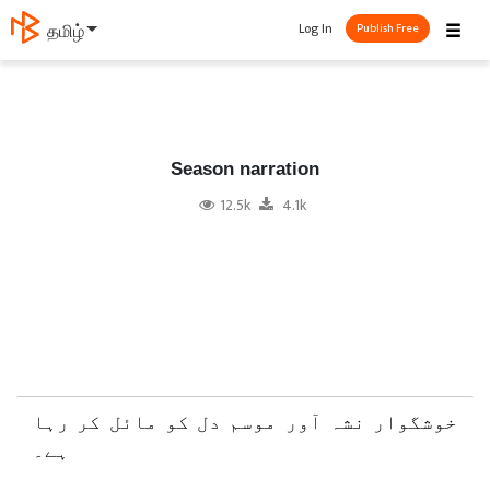
☰
Log In
தமிழ்
Publish Free
Season narration
12.5k
4.1k
خوشگوار نشہ آور موسم دل کو مائل کر رہا
ہے۔