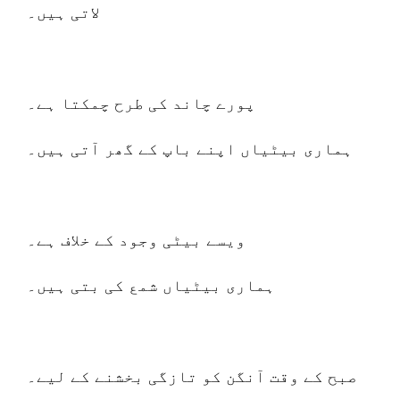
لاتی ہیں۔
پورے چاند کی طرح چمکتا ہے۔
ہماری بیٹیاں اپنے باپ کے گھر آتی ہیں۔
ویسے بیٹی وجود کے خلاف ہے۔
ہماری بیٹیاں شمع کی بتی ہیں۔
صبح کے وقت آنگن کو تازگی بخشنے کے لیے۔