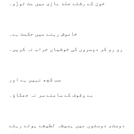
خون کے رشتے جلد بازی میں مت توڑو۔
خاموش رہنے میں حکمت ہے۔
رو رو کر دوسروں کی خوشیاں خراب نہ کریں۔
سب کچھ نہیں ہے اور
بے وقوف کے سامنے سر نہ جھکاؤ۔
دوست، دوستوں میں ہمیشہ لطیفے ہوتے رہتے
ہیں۔