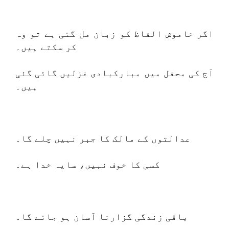
اگر خاموش الفاظ کو زبان مل گئی ہے تو وہ
کر سکتے ہیں۔
آج کی محفل میں مبارکبادی غزلیں گائی گئی
ہیں۔
عدالتوں کے مالک کا جبر نہیں چلے گا۔
کسی کا خوف نہیں، سایہ خدا ہے۔
باقی زندگی گزارنا آسان ہو جائے گا۔