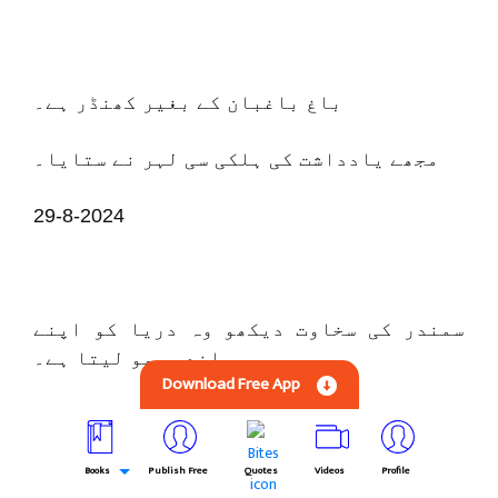
باغ باغبان کے بغیر کھنڈر ہے۔
مجھے یادداشت کی ہلکی سی لہر نے ستایا۔
29-8-2024
سمندر کی سخاوت دیکھو وہ دریا کو اپنے
اندر سمو لیتا ہے۔
Download Free App
ہمیں جو کچھ ملتا ہے، جس طرح بھی ملتا ہے،
ہم اسے اپنے اندر بسا لیتے ہیں۔
Books
Publish Free
Quotes
Videos
Profile