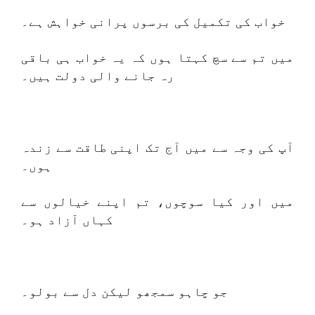
خواب کی تکمیل کی برسوں پرانی خواہش ہے۔
میں تم سے سچ کہتا ہوں کہ یہ خواب ہی باقی
رہ جانے والی دولت ہیں۔
آپ کی وجہ سے میں آج تک اپنی طاقت سے زندہ
ہوں۔
میں اور کیا سوچوں، تم اپنے خیالوں سے
کہاں آزاد ہو۔
جو چاہو سمجھو لیکن دل سے بولو۔