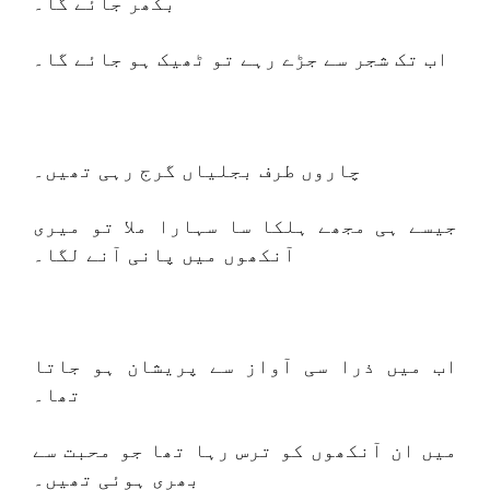
بکھر جائے گا۔
اب تک شجر سے جڑے رہے تو ٹھیک ہو جائے گا۔
چاروں طرف بجلیاں گرج رہی تھیں۔
جیسے ہی مجھے ہلکا سا سہارا ملا تو میری
آنکھوں میں پانی آنے لگا۔
اب میں ذرا سی آواز سے پریشان ہو جاتا
تھا۔
میں ان آنکھوں کو ترس رہا تھا جو محبت سے
بھری ہوئی تھیں۔