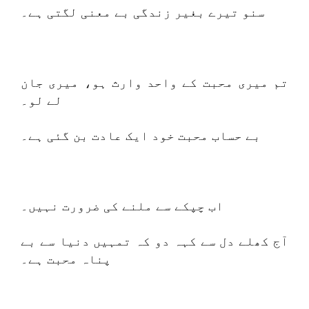
سنو تیرے بغیر زندگی بے معنی لگتی ہے۔
تم میری محبت کے واحد وارث ہو، میری جان
لے لو۔
بے حساب محبت خود ایک عادت بن گئی ہے۔
اب چپکے سے ملنے کی ضرورت نہیں۔
آج کھلے دل سے کہہ دو کہ تمہیں دنیا سے بے
پناہ محبت ہے۔