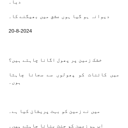
دیا۔
دیوانہ ہو گیا ہوں عشق میں بھیگنے کا۔
20-8-2024
خشک زمین پر پھول اگانا چاہتے ہیں؟
میں کائنات کو پھولوں سے سجانا چاہتا
ہوں۔
میں نے زمین کو بہت پریشان کیا ہے۔
اب ہم زمین کو جنت بنانا چاہتے ہیں۔