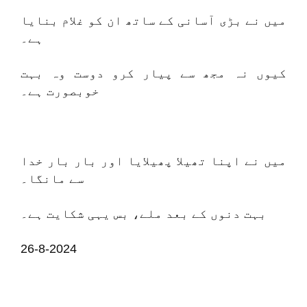
میں نے بڑی آسانی کے ساتھ ان کو غلام بنایا
ہے۔
کیوں نہ مجھ سے پیار کرو دوست وہ بہت
خوبصورت ہے۔
میں نے اپنا تھیلا پھیلایا اور بار بار خدا
سے مانگا۔
بہت دنوں کے بعد ملے، بس یہی شکایت ہے۔
26-8-2024