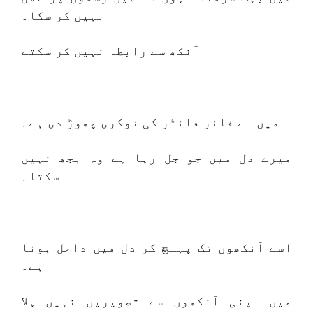
نہیں کر سکا۔
آنکھ سے رابطہ نہیں کر سکتے
میں نے فائر فائٹر کی نوکری چھوڑ دی ہے۔
میرے دل میں جو جل رہا ہے وہ بجھ نہیں
سکتا۔
اسے آنکھوں تک پہنچ کر دل میں داخل ہونا
ہے۔
میں اپنی آنکھوں سے تصویریں نہیں ہلا