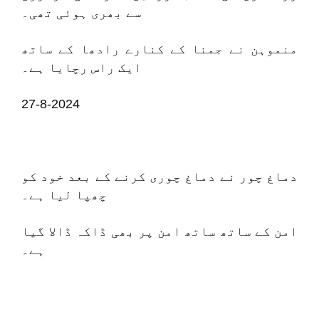
سے بھری ہوئی تھی۔
منموہن نے جمنا کے کنارے رادھا کے ساتھ
ایک راس رچایا ہے۔
27-8-2024
دماغ چور نے دماغ چوری کرنے کے بعد خود کو
چھپا لیا ہے۔
امن کے ساتھ ساتھ امن پر بھی ڈاکہ ڈالا گیا
ہے۔