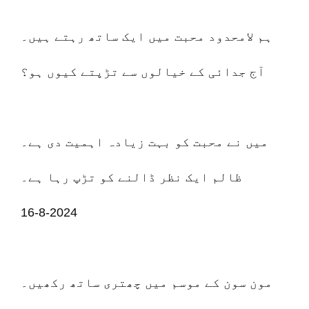
ہم لامحدود محبت میں ایک ساتھ رہتے ہیں۔
آج جدائی کے خیالوں سے تڑپتے کیوں ہو؟
میں نے محبت کو بہت زیادہ اہمیت دی ہے۔
ظالم ایک نظر ڈالنے کو تڑپ رہا ہے۔
16-8-2024
مون سون کے موسم میں چھتری ساتھ رکھیں۔