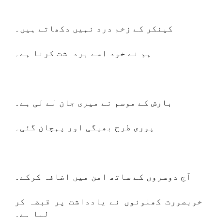
کینکر کے زخم درد نہیں دکھاتے ہیں۔
ہم نے خود اسے برداشت کرنا ہے۔
بارش کے موسم نے میری جان لے لی ہے۔
پوری طرح بھیگی اور پہچان گئی۔
آج دوسروں کے ساتھ امن میں اضافہ کرکے۔
خوبصورت کھلونوں نے یادداشت پر قبضہ کر
لیا ہے۔