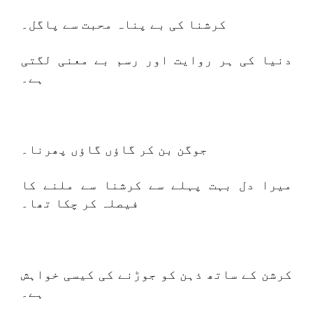
کرشنا کی بے پناہ محبت سے پاگل۔
دنیا کی ہر روایت اور رسم بے معنی لگتی
ہے۔
جوگن بن کر گاؤں گاؤں پھرنا۔
میرا دل بہت پہلے سے کرشنا سے ملنے کا
فیصلہ کر چکا تھا۔
کرشن کے ساتھ ذہن کو جوڑنے کی کیسی خواہش
ہے۔