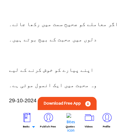
اگر معاملے کو صحیح سمت میں رکھا جائے۔
دلوں میں محبت کے بیج بوتے ہیں۔
اپنے پیارے کو خوش کرنے کے لیے
وہ محبت میں ایک انمول موتی ہے۔
29-10-2024
Download Free App
Books
Publish Free
Quotes
Videos
Profile
تہہ خانے سے پرانے رشتوں کے آثار نمودار