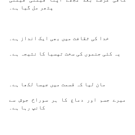
پتھر مل گیا ہے۔
خدا کی ثقافت میں بھی ایک انداز ہے۔
یہ کئی جنموں کی سخت تپسیا کا نتیجہ ہے۔
مان لیا کہ قسمت میں جیسا لکھا ہے۔
میرے جسم اور دماغ کا ہر سوراخ جوش سے
کانپ رہا ہے۔