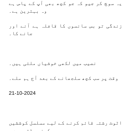
یہ سوچ کر جیو کہ جو کچھ بھی آپ کے پاس ہے
وہ بہترین ہے۔
زندگی تو بس سانسوں کا قافلہ ہے آنے اور
جانے کا۔
نصیب میں لکھی خوشیاں ملتی ہیں۔
وقت پر سب کچھ سلجھانے کے بعد آج ہم ملے۔
21-10-2024
اٹوٹ رشتہ قائم کرنے کے لیے مسلسل کوششیں
کرنی پڑتی ہیں۔