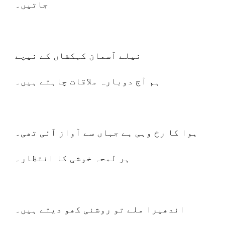
جاتیں۔
نیلے آسمان کہکشاں کے نیچے
ہم آج دوبارہ ملاقات چاہتے ہیں۔
ہوا کا رخ وہی ہے جہاں سے آواز آئی تھی۔
ہر لمحہ خوشی کا انتظار۔
اندھیرا ملے تو روشنی کھو دیتے ہیں۔