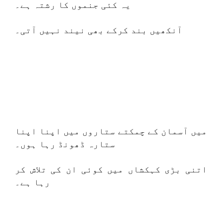
یہ کئی جنموں کا رشتہ ہے۔
آنکھیں بند کرکے بھی نیند نہیں آتی۔
میں آسمان کے چمکتے ستاروں میں اپنا اپنا
ستارہ ڈھونڈ رہا ہوں۔
اتنی بڑی کہکشاں میں کوئی ان کی تلاش کر
رہا ہے۔