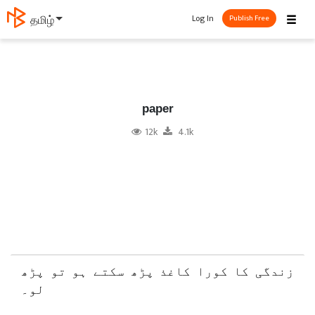
☰
Log In
தமிழ்
Publish Free
paper
12k
4.1k
زندگی کا کورا کاغذ پڑھ سکتے ہو تو پڑھ
لو۔