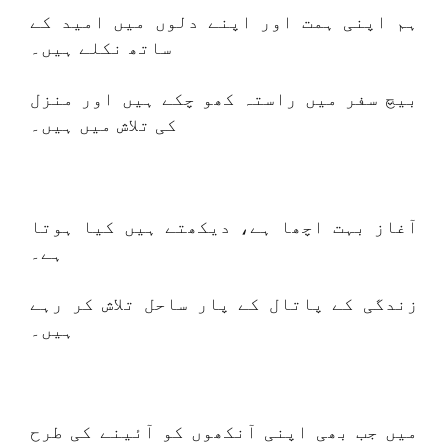
ہم اپنی ہمت اور اپنے دلوں میں امید کے
ساتھ نکلے ہیں۔
بیچ سفر میں راستہ کھو چکے ہیں اور منزل
کی تلاش میں ہیں۔
آغاز بہت اچھا ہے، دیکھتے ہیں کیا ہوتا
ہے۔
زندگی کے پاتال کے پار ساحل تلاش کر رہے
ہیں۔
میں جب بھی اپنی آنکھوں کو آئینے کی طرح