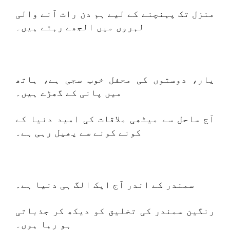
منزل تک پہنچنے کے لیے ہم دن رات آنے والی
لہروں میں الجھے رہتے ہیں۔
یار، دوستوں کی محفل خوب سجی ہے، ہاتھ
میں پانی کے گھڑے ہیں۔
آج ساحل سے میٹھی ملاقات کی امید دنیا کے
کونے کونے سے پھیل رہی ہے۔
سمندر کے اندر آج ایک الگ ہی دنیا ہے۔
رنگین سمندر کی تخلیق کو دیکھ کر جذباتی
ہو رہا ہوں۔