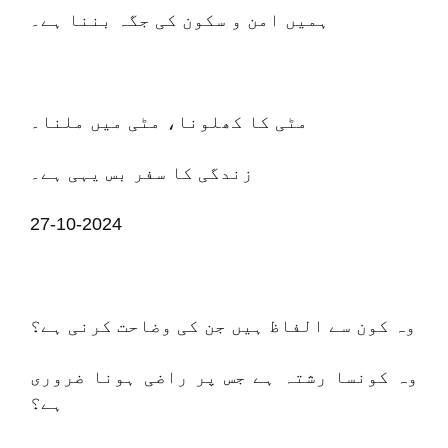
ہمیں امن و سکون کی جگہ بننا ہے۔
مٹی کا کھلونا، مٹی میں ملنا۔
زندگی کا سفر بس یہی ہے۔
27-10-2024
وہ کون سے الفاظ ہیں جن کی وضاحت کرنی ہے؟
وہ کونسا رشتہ ہے جس پر راضی ہونا ضروری
ہے؟