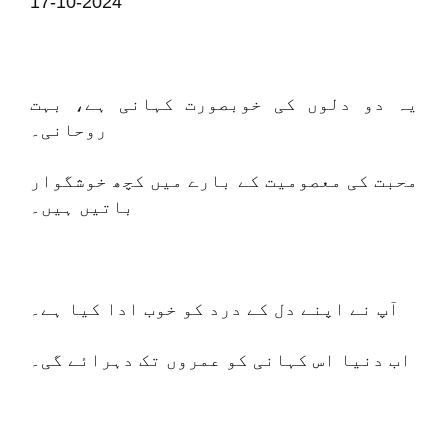
17-10-2024
یہ دو دلوں کی خوبصورت کہانی ہے، بہت
روحانی۔
محبت کی معصومیت کے بارے میں کچھ خوشگوار
باتیں ہیں۔
آپ نے اپنے دل کے درد کو خوب ادا کیا ہے۔
اب دنیا اس کہانی کو عمروں تک دہرائے گی۔