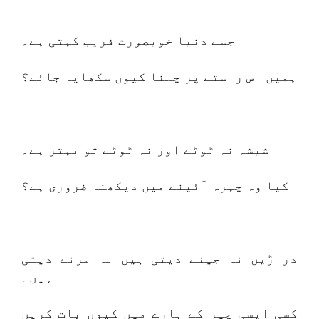
جسے دنیا خوبصورت فریب کہتی ہے۔
ہمیں اس راستے پر چلنا کیوں سکھایا جائے؟
شیشہ نہ ٹوٹے اور نہ ٹوٹے تو بہتر ہے۔
کیا وہ چہرہ آئینے میں دیکھنا ضروری ہے؟
دراڑیں نہ جینے دیتی ہیں نہ مرنے دیتی
ہیں۔
کسی ایسی چیز کے بارے میں کیوں بات کریں