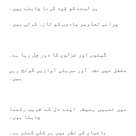
ہر لمحے کو قید کرنا چاہتے ہیں۔
پرانی تصاویر یادوں کو تازہ کرتی ہیں۔
گیتوں اور غزلوں کا دور چل رہا ہے۔
محفل میں نشہ آور سریلی آوازیں گونج رہی
ہیں۔
میں تمہیں ہمیشہ اپنے دل کے قریب رکھنا
چاہتا ہوں۔
باغبان کی نظر میں ہر کلی کمتر ہے۔