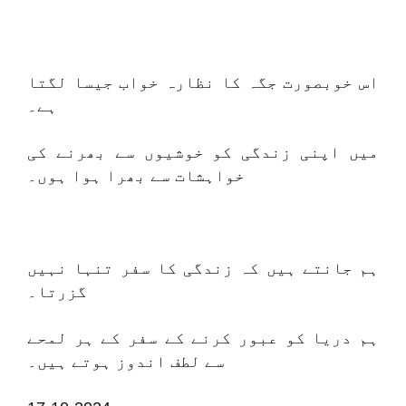
اس خوبصورت جگہ کا نظارہ خواب جیسا لگتا
ہے۔
میں اپنی زندگی کو خوشیوں سے بھرنے کی
خواہشات سے بھرا ہوا ہوں۔
ہم جانتے ہیں کہ زندگی کا سفر تنہا نہیں
گزرتا۔
ہم دریا کو عبور کرنے کے سفر کے ہر لمحے
سے لطف اندوز ہوتے ہیں۔