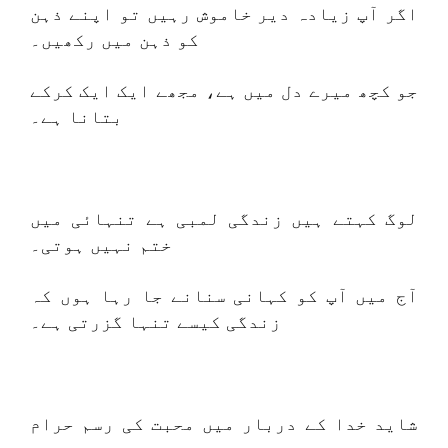
اگر آپ زیادہ دیر خاموش رہیں تو اپنے ذہن
کو ذہن میں رکھیں۔
جو کچھ میرے دل میں ہے، مجھے ایک ایک کرکے
بتانا ہے۔
لوگ کہتے ہیں زندگی لمبی ہے تنہائی میں
ختم نہیں ہوتی۔
آج میں آپ کو کہانی سنانے جا رہا ہوں کہ
زندگی کیسے تنہا گزرتی ہے۔
شاید خدا کے دربار میں محبت کی رسم حرام