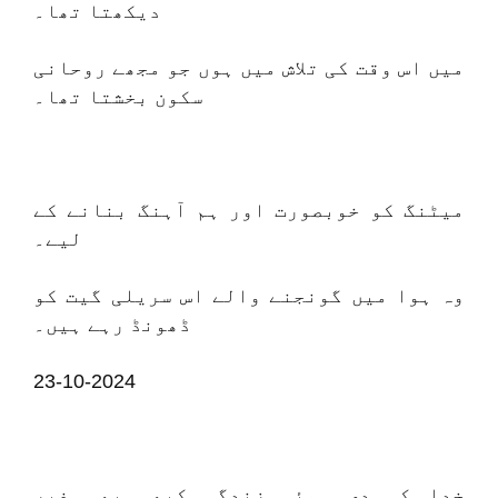
دیکھتا تھا۔
میں اس وقت کی تلاش میں ہوں جو مجھے روحانی
سکون بخشتا تھا۔
میٹنگ کو خوبصورت اور ہم آہنگ بنانے کے
لیے۔
وہ ہوا میں گونجنے والے اس سریلی گیت کو
ڈھونڈ رہے ہیں۔
23-10-2024
خدا کی دی ہوئی زندگی کبھی بھی غیر