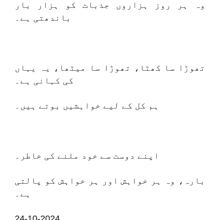
وہ ہر روز ہزاروں جذبات کو ہزار بار
باندھتی ہے۔
تھوڑا سا کھٹا، تھوڑا سا میٹھا، یہ یہاں
کی کہانی ہے۔
ہم کل کے لیے خواہشیں بوتے ہیں۔
اپنے دوست سے خود ملنے کی خاطر۔
بارہ، وہ ہر خواہش اور ہر خواہش کو پالتی
ہے۔
24-10-2024