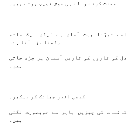
محنت کرنے والے ہی خوش نصیب ہوتے ہیں۔
اسے توڑنا بہت آسان ہے لیکن ایک ساتھ
رکھنا مزہ آتا ہے۔
دل کی تاروں کی تاریں آسمان پر چڑھ جاتی
ہیں۔
کبھی اندر جھانک کر دیکھو۔
کائنات کی چیزیں باہر سے خوبصورت لگتی
ہیں۔