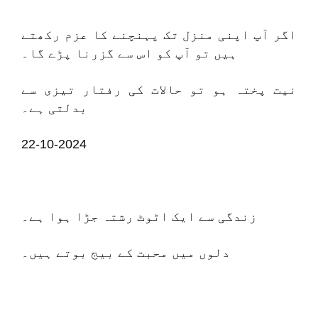
اگر آپ اپنی منزل تک پہنچنے کا عزم رکھتے
ہیں تو آپ کو اس سے گزرنا پڑے گا۔
نیت پختہ ہو تو حالات کی رفتار تیزی سے
بدلتی ہے۔
22-10-2024
زندگی سے ایک اٹوٹ رشتہ جڑا ہوا ہے۔
دلوں میں محبت کے بیج بوتے ہیں۔