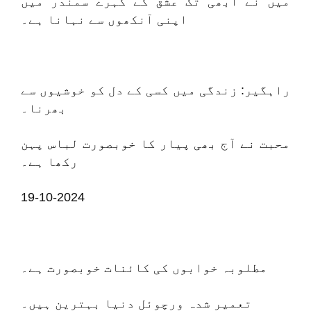
میں نے ابھی تک عشق کے گہرے سمندر میں
اپنی آنکھوں سے نہانا ہے۔
راہگیر: زندگی میں کسی کے دل کو خوشیوں سے
بھرنا۔
محبت نے آج بھی پیار کا خوبصورت لباس پہن
رکھا ہے۔
19-10-2024
مطلوبہ خوابوں کی کائنات خوبصورت ہے۔
تعمیر شدہ ورچوئل دنیا بہترین ہیں۔