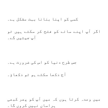
کسی کو اپنا بنانا بہت مشکل ہے۔
اگر آپ اپنے سائے کو فتح کر سکتے ہیں تو
آپ جیتیں گے۔
جس طرح دنیا کو اس کی ضرورت ہے۔
آج دکھا سکتے ہو تو دکھاؤ۔
میں وعدہ کرتا ہوں کہ میں آپ کو پھر کبھی
ہراساں نہیں کروں گا۔