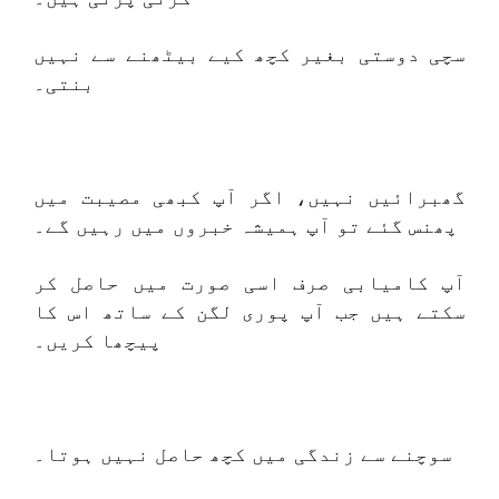
سچی دوستی بغیر کچھ کیے بیٹھنے سے نہیں
بنتی۔
گھبرائیں نہیں، اگر آپ کبھی مصیبت میں
پھنس گئے تو آپ ہمیشہ خبروں میں رہیں گے۔
آپ کامیابی صرف اسی صورت میں حاصل کر
سکتے ہیں جب آپ پوری لگن کے ساتھ اس کا
پیچھا کریں۔
سوچنے سے زندگی میں کچھ حاصل نہیں ہوتا۔