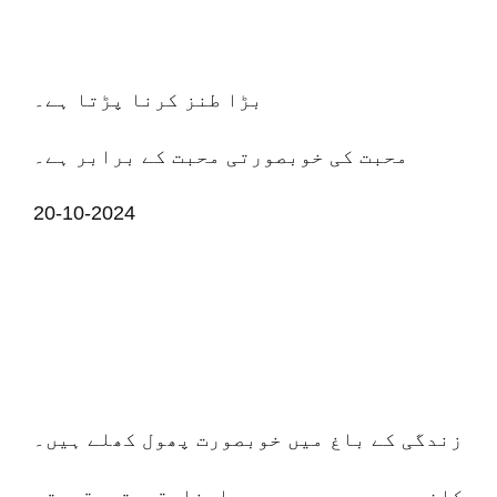
بڑا طنز کرنا پڑتا ہے۔
محبت کی خوبصورتی محبت کے برابر ہے۔
20-10-2024
زندگی کے باغ میں خوبصورت پھول کھلے ہیں۔
کافی عرصے بعد مجھے اپنا قیمتی قیمتی