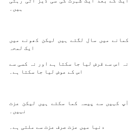
ایک کے بعد ایک شہرت کی سی ڈیز آتی رہتی
ہیں۔
کمانے میں سال لگتے ہیں لیکن کھونے میں
ایک لمحہ
نہ اس سے قرض لیا جا سکتا ہے اور نہ کسی سے
اس کے عوض لیا جا سکتا ہے۔
آپ کہیں سے پیسہ کما سکتے ہیں لیکن عزت
نہیں۔
دنیا میں عزت صرف عزت سے ملتی ہے۔