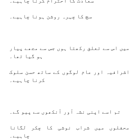
سعادت کا احترام کرنا چاہیے۔
سچ کا چہرہ روشن ہونا چاہیے۔
میں اس سے تعلق رکھتا ہوں جس سے مجھے پیار
ہو گیا تھا۔
اشرافیہ اور عام لوگوں کے ساتھ حسن سلوک
کرنا چاہیے۔
تم اسے اپنی نشہ آور آنکھوں سے پیو گے۔
محفلوں میں شراب نوشی کا چکر لگانا
چاہیے۔