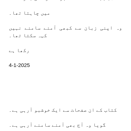
میں چاہتا تھا۔
وہ اپنی زبان سے کبھی آمنے سامنے نہیں
کہہ سکتا تھا۔
رکھا ہے
4-1-2025
کتاب کے ان صفحات سے ایک خوشبو آرہی ہے۔
گویا وہ آج بھی آمنے سامنے آرہی ہے۔