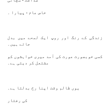
صداقت - سچائی
خاص عام - پیارا ۔
زندگی کے رنگ اور روپ ایک لمحے میں بدل
جاتے ہیں۔
کسی خوبصورت عورت کی آمد میری خواہشوں کو
مشتعل کر دیتی ہے۔
یوں ظالم وقت اپنا رخ بدلتا ہے۔
کی رفتار