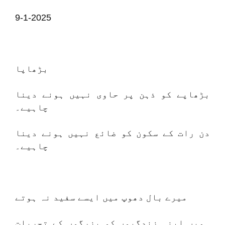
9-1-2025
بڑھاپا
بڑھاپے کو ذہن پر حاوی نہیں ہونے دینا
چاہیے۔
دن رات کے سکون کو ضائع نہیں ہونے دینا
چاہیے۔
میرے بال دھوپ میں ایسے سفید نہ ہوتے
ہمیں اپنی زندگیوں کو بزرگوں کے تجربات