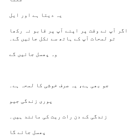
یہ دیتا ہے اور ایل
اگر آپ نے وقت پر اپنے آپ پر قابو نہ رکھا
تو لمحات آپ کے ہاتھ سے نکل جائیں گے۔
وہ پھسل جائیں گے
جو بھی ہے، یہ صرف خوشی کا لمحہ ہے۔
پوری زندگی جیو
زندگی کے دن رات ریت کی مانند ہیں۔
پھسل جائے گا