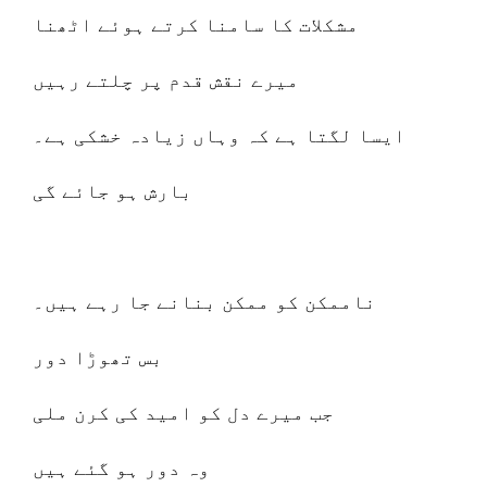
مشکلات کا سامنا کرتے ہوئے اٹھنا
میرے نقش قدم پر چلتے رہیں
ایسا لگتا ہے کہ وہاں زیادہ خشکی ہے۔
بارش ہو جائے گی
ناممکن کو ممکن بنانے جا رہے ہیں۔
بس تھوڑا دور
جب میرے دل کو امید کی کرن ملی
وہ دور ہو گئے ہیں