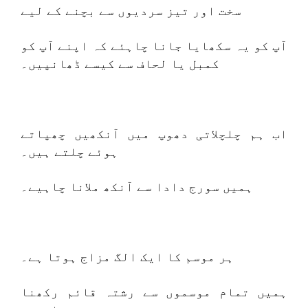
سخت اور تیز سردیوں سے بچنے کے لیے
آپ کو یہ سکھایا جانا چاہئے کہ اپنے آپ کو
کمبل یا لحاف سے کیسے ڈھانپیں۔
اب ہم چلچلاتی دھوپ میں آنکھیں چھپاتے
ہوئے چلتے ہیں۔
ہمیں سورج دادا سے آنکھ ملانا چاہیے۔
ہر موسم کا ایک الگ مزاج ہوتا ہے۔
ہمیں تمام موسموں سے رشتہ قائم رکھنا