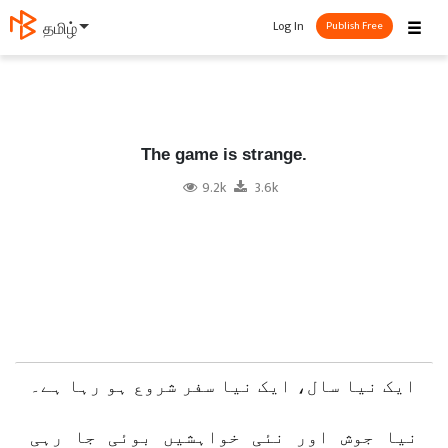
☰
Log In
தமிழ்
Publish Free
The game is strange.
9.2k
3.6k
ایک نیا سال، ایک نیا سفر شروع ہو رہا ہے۔
نیا جوش اور نئی خواہشیں بوئی جا رہی