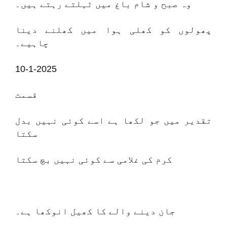
وہ صبح و شام باغ میں ٹہلتے رہتے ہیں۔
پھولوں کو کھلی ہوا میں کھلنے دینا
چاہیے۔
10-1-2025
قسمت
تقدیر میں جو لکھا ہے اسے کوئی نہیں بدل
سکتا
کرم کی غلامی سے کوئی نہیں بچ سکتا
جان دینے والے کا کھیل انوکھا ہے۔