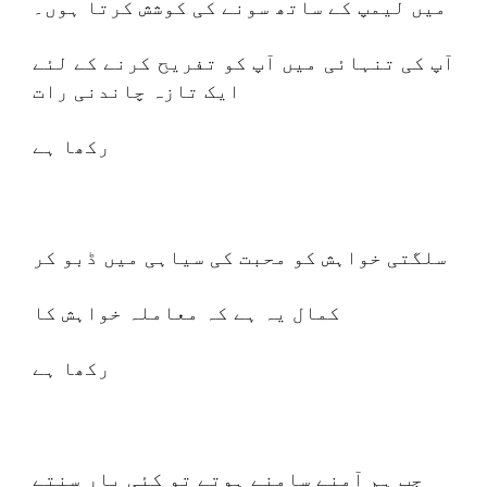
میں لیمپ کے ساتھ سونے کی کوشش کرتا ہوں۔
آپ کی تنہائی میں آپ کو تفریح ​​​​کرنے کے لئے
ایک تازہ چاندنی رات
رکھا ہے
سلگتی خواہش کو محبت کی سیاہی میں ڈبو کر
کمال یہ ہے کہ معاملہ خواہش کا
رکھا ہے
جب ہم آمنے سامنے ہوتے تو کئی بار سنتے