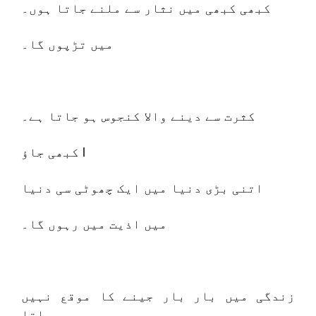
کبھی کبھی میں نثار سے ملنے جاتا ہوں۔
میں تڑپوں گا۔
کثرت سے دینے والا کنجوس ہو جاتا ہے۔
کبھی جاؤ l
اتنی بڑی دنیا میں ایک چھوٹی سی دنیا
میں اذیت میں رہوں گا۔
زندگی میں بار بار جینے کا موقع نہیں
ملتا