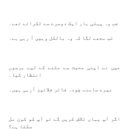
جب وہ پہلی بار ایک دوسرے سے ٹکرائے تھے۔
تب مجھے لگا کہ وہ بالکل وہیں آ رہی ہے۔
میں نے اپنی محبت سے ملنے کے لیے برسوں
انتظار کیا۔
میرے سامنے چودہ فائر فلائیز آرہی ہیں۔
اگر آپ یہاں تلاش کریں گے تو آپ کو کون مل
سکتا ہے؟