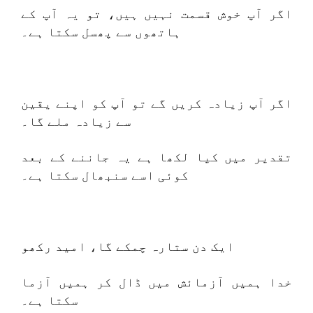
اگر آپ خوش قسمت نہیں ہیں، تو یہ آپ کے
ہاتھوں سے پھسل سکتا ہے۔
اگر آپ زیادہ کریں گے تو آپ کو اپنے یقین
سے زیادہ ملے گا۔
تقدیر میں کیا لکھا ہے یہ جاننے کے بعد
کوئی اسے سنبھال سکتا ہے۔
ایک دن ستارہ چمکے گا، امید رکھو
خدا ہمیں آزمائش میں ڈال کر ہمیں آزما
سکتا ہے۔