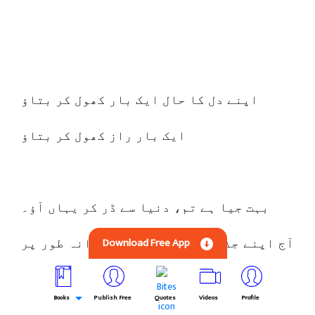
اپنے دل کا حال ایک بار کھول کر بتاؤ
ایک بار راز کھول کر بتاؤ
بہت جیا ہے تم، دنیا سے ڈر کر یہاں آؤ۔
Download Free App
آج اپنے جذبات کو ایک بار آزادانہ طور پر
بہنے دیں۔
Books
Publish Free
Quotes
Videos
Profile