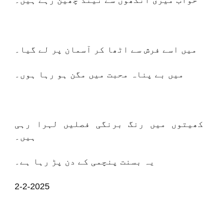
خواب میری آنکھوں سے نیند چھین رہے ہیں۔
میں اسے فرش سے اٹھا کر آسمان پر لے گیا۔
میں بے پناہ محبت میں مگن ہو رہا ہوں۔
کھیتوں میں رنگ برنگی فصلیں لہرا رہی
ہیں۔
یہ بسنت پنچمی کے دن پڑ رہا ہے۔
2-2-2025