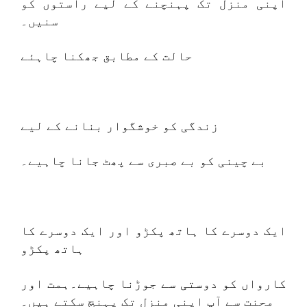
اپنی منزل تک پہنچنے کے لیے راستوں کو
سنیں۔
حالت کے مطابق جھکنا چاہئے
زندگی کو خوشگوار بنانے کے لیے
بے چینی کو بے صبری سے پھٹ جانا چاہیے۔
ایک دوسرے کا ہاتھ پکڑو اور ایک دوسرے کا
ہاتھ پکڑو
کارواں کو دوستی سے جوڑنا چاہیے۔ہمت اور
محنت سے آپ اپنی منزل تک پہنچ سکتے ہیں۔