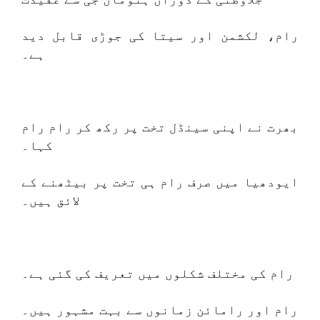
رام، لکشمن اور سیتا کی جوڑی قابل دید
ہے۔
بھرت نے اپنی سینڈل تخت پر رکھ کر رام رام
کہا۔
ایودھیا میں صرف رام ہی تخت پر بیٹھنے کے
لائق ہیں۔
رام کی مختلف شکلوں میں تعریف کی گئی ہے۔
رام اور رامائن زمانوں سے بہت مشہور ہیں۔