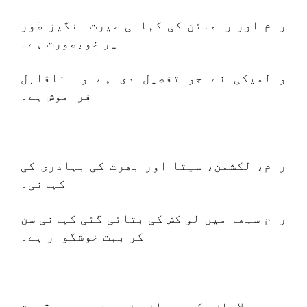
رام اور رامائن کی کہانی حیرت انگیز طور
پر خوبصورت ہے۔
والمیکی نے جو تفصیل دی ہے وہ ناقابل
فراموش ہے۔
رام، لکشمن، سیتا اور بھرت کی بہادری کی
کہانی۔
رام سبھا میں لو کش کی بتائی گئی کہانی سن
کر بہت خوشگوار ہے۔
جلاوطنی کے دوران ہنومان جی سے عقیدت