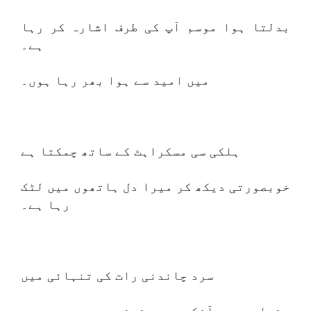
بدلتا ہوا موسم آپ کی طرف اشارہ کر رہا
ہے۔
میں امید سے ہوا بھر رہا ہوں۔
ہلکی سی مسکراہٹ کے ساتھ چمکتا ہے
خوبصورتی دیکھ کر میرا دل ہاتھوں میں لٹک
رہا ہے۔
سرد چاندنی رات کی تنہائی میں