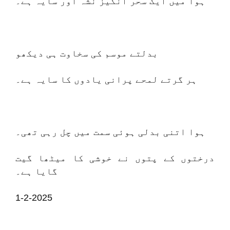
ہوا میں ایک سحر انگیز نشہ آور سایہ ہے۔
بدلتے موسم کی سخاوت ہی دیکھو
ہر گرتے لمحے پرانی یادوں کا سایہ ہے۔
ہوا اتنی بدلی ہوئی سمت میں چل رہی تھی۔
درختوں کے پتوں نے خوشی کا میٹھا گیت
گایا ہے۔
1-2-2025