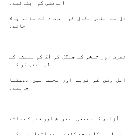
اندیشی کو اپنائیے۔
دل سے تلخی نکال کر اتحاد کے ساتھ پالا
جائے۔
نفرت اور تلخی کے جنگل کی آگ کو ہمیشہ کے
لیے ختم کر کے۔
اہل وطن کو قربت اور محبت میں بھیگنا
چاہیے۔
آزادی کے حقیقی احترام اور فخر کے ساتھ
سالمیت کا بوجھ کندھوں پر اٹھانا ہوگا۔