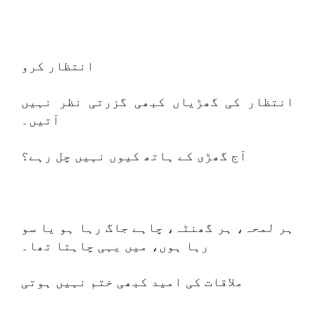
انتظار کرو
انتظار کی گھڑیاں کبھی گزرتی نظر نہیں
آتیں۔
آج گھڑی کے ہاتھ کیوں نہیں چل رہے؟
ہر لمحہ، ہر گھنٹہ، چاہے جاگ رہا ہو یا سو
رہا ہوں، میں یہی چاہتا تھا۔
ملاقات کی امید کبھی ختم نہیں ہوتی