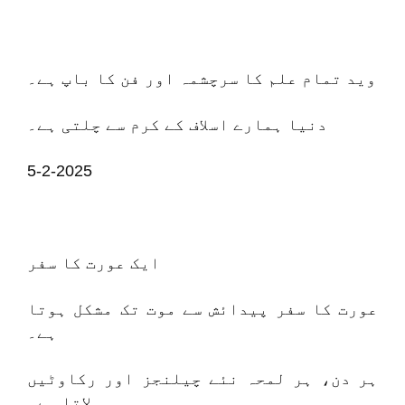
وید تمام علم کا سرچشمہ اور فن کا باپ ہے۔
دنیا ہمارے اسلاف کے کرم سے چلتی ہے۔
5-2-2025
ایک عورت کا سفر
عورت کا سفر پیدائش سے موت تک مشکل ہوتا
ہے۔
ہر دن، ہر لمحہ نئے چیلنجز اور رکاوٹیں
لاتا ہے۔