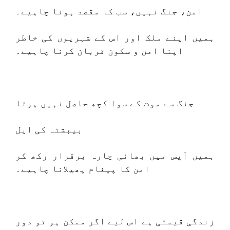
امن، جنگ نہیں، سب کا مقصد ہونا چاہیے۔
ہمیں اپنے ملک اور اس کے شہریوں کی خاطر
اپنا امن و سکون قربان کرنا چاہیے۔
جنگ سے موت کے سوا کچھ حاصل نہیں ہوتا
بیبشتہ کی ایل
ہمیں آپس میں بھائی چارہ برقرار رکھ کر
امن کا پیغام پھیلانا چاہیے۔
زندگی قیمتی ہے اس لیے اگر ممکن ہو تو دور