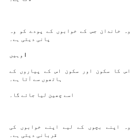
وہ خاندان جس کے خوابوں کے پودے کو وہ
پانی دیتی ہے۔
وہیں l
اس کا سکون اور سکون اس کے پیاروں کے
ہاتھوں سے آتا ہے۔
اسے چھین لیا جائے گا۔
وہ اپنے بچوں کے لیے اپنے خوابوں کی
قربانی دیتی ہے۔