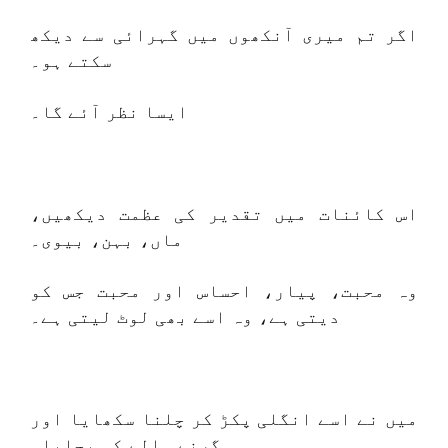
اگر تم میری آنکھوں میں گہرائی سے دیکھ
سکتے ہو۔
ایسا نظر آئے گا۔
اس کائنات میں تقدیر کی عظمت دیکھیں،
ماں، بہن، بیوی۔
وہ محبت، پیار، احساس اور محبت جس کو
دیتی ہے، وہ اسے بھی لوٹ لیتی ہے۔
میں نے اسے انگلی پکڑ کر چلنا سکھایا اور
گرنے والے کو بچایا۔