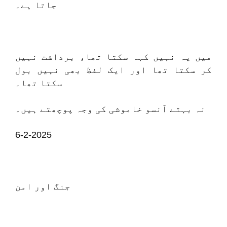
جاتا ہے۔
میں یہ نہیں کہہ سکتا تھا، برداشت نہیں
کر سکتا تھا اور ایک لفظ بھی نہیں بول
سکتا تھا۔
نہ بہتے آنسو خاموشی کی وجہ پوچھتے ہیں۔
6-2-2025
جنگ اور امن