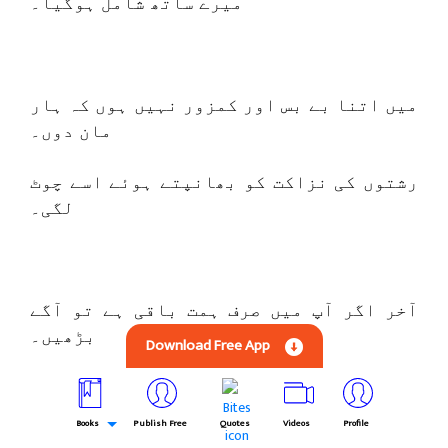
میرے ساتھ شامل ہوگیا۔
میں اتنا بے بس اور کمزور نہیں ہوں کہ ہار
مان دوں۔
رشتوں کی نزاکت کو بھانپتے ہوئے اسے چوٹ
لگی۔
آخر اگر آپ میں صرف ہمت باقی ہے تو آگے
بڑھیں۔
Download Free App
میں اس مرحلے پر پہنچ گیا ہوں جہاں میرے
دل کو حالات سے پیار ہو گیا ہے۔
Books
Publish Free
Quotes
Videos
Profile