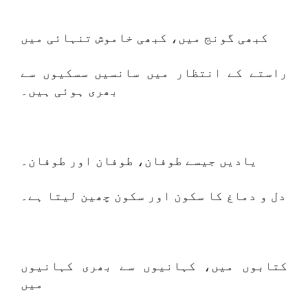
کبھی گونج میں، کبھی خاموش تنہائی میں
راستے کے انتظار میں سانسیں سسکیوں سے
بھری ہوئی ہیں۔
یادیں جیسے طوفان، طوفان اور طوفان۔
دل و دماغ کا سکون اور سکون چھین لیتا ہے۔
کتابوں میں، کہانیوں سے بھری کہانیوں
میں