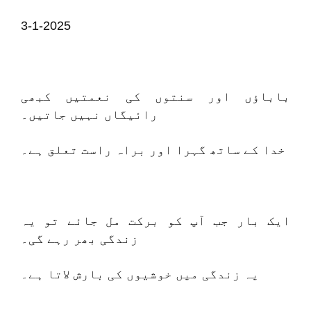
3-1-2025
باباؤں اور سنتوں کی نعمتیں کبھی
رائیگاں نہیں جاتیں۔
خدا کے ساتھ گہرا اور براہ راست تعلق ہے۔
ایک بار جب آپ کو برکت مل جائے تو یہ
زندگی بھر رہے گی۔
یہ زندگی میں خوشیوں کی بارش لاتا ہے۔