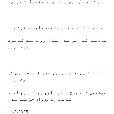
آپ کے خیال میں رہا ہو اسے نفس کہتے ہیں۔
سادھنا کا راستہ بہت عجیب اور منفرد ہے۔
سادھنا کے اثر سے انسان روحانیت کی طرف
بڑھتا ہے۔
تمام لگاؤ، لالچ، ہوس، غصہ اور خواہش کو
ترک کرنا
خوشیوں کا سورج یہاں طلوع ہو گا، ہم امید
کے سہارے پروان چڑھتے ہیں۔
11-2-2025