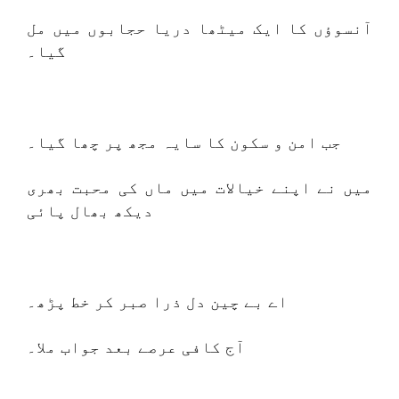
آنسوؤں کا ایک میٹھا دریا حجابوں میں مل
گیا۔
جب امن و سکون کا سایہ مجھ پر چھا گیا۔
میں نے اپنے خیالات میں ماں کی محبت بھری
دیکھ بھال پائی
اے بے چین دل ذرا صبر کر خط پڑھ۔
آج کافی عرصے بعد جواب ملا۔