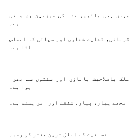
جہاں بھی جائیں، خدا کی سرزمین بن جاتی
ہے۔
قربانی، کفایت شعاری اور سچائی کا احساس
آتا ہے۔
ملک باصلاحیت باباؤں اور سنتوں سے بھرا
ہوا ہے۔
مجھے پیار، پیار، شفقت اور امن پسند ہے۔
انسانیت کے اعلیٰ ترین منتر کی رسم۔