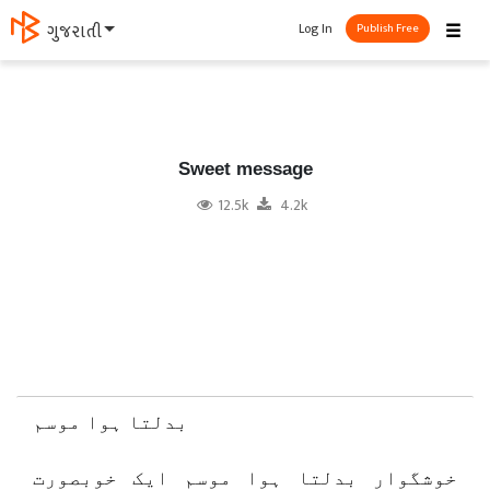
☰
Log In
मराठी
Publish Free
Sweet message
12.5k
4.2k
بدلتا ہوا موسم
خوشگوار بدلتا ہوا موسم ایک خوبصورت