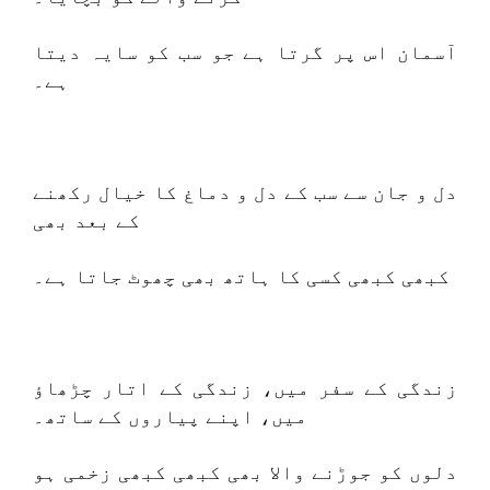
آسمان اس پر گرتا ہے جو سب کو سایہ دیتا
ہے۔
دل و جان سے سب کے دل و دماغ کا خیال رکھنے
کے بعد بھی
کبھی کبھی کسی کا ہاتھ بھی چھوٹ جاتا ہے۔
زندگی کے سفر میں، زندگی کے اتار چڑھاؤ
میں، اپنے پیاروں کے ساتھ۔
دلوں کو جوڑنے والا بھی کبھی کبھی زخمی ہو