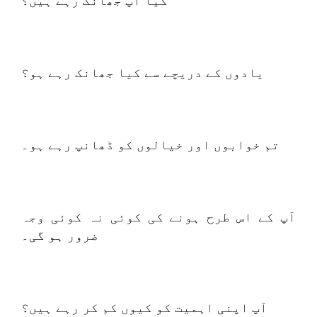
کیا آپ جھانک رہے ہیں؟
یادوں کے دریچے سے کیا جھانک رہے ہو؟
تم خوابوں اور خیالوں کو ڈھانپ رہے ہو۔
آپ کے اس طرح ہونے کی کوئی نہ کوئی وجہ
ضرور ہو گی۔
آپ اپنی اہمیت کو کیوں کم کر رہے ہیں؟