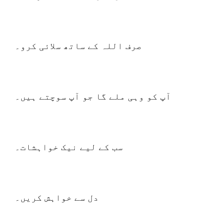
صرف اللہ کے ساتھ سلائی کرو۔
آپ کو وہی ملے گا جو آپ سوچتے ہیں۔
سب کے لیے نیک خواہشات۔
دل سے خواہش کریں۔