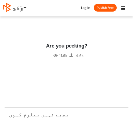
☰
Log In
தமிழ்
Publish Free
Are you peeking?
11.6k
4.6k
مجھے نہیں معلوم کیوں