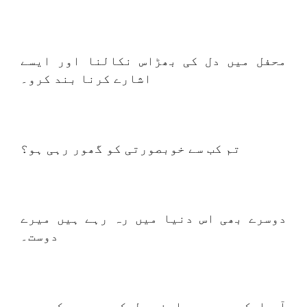
محفل میں دل کی بھڑاس نکالنا اور ایسے
اشارے کرنا بند کرو۔
تم کب سے خوبصورتی کو گھور رہی ہو؟
دوسرے بھی اس دنیا میں رہ رہے ہیں میرے
دوست۔
آپ ایک عرصے سے اپنے دل کی پیروی کر رہے