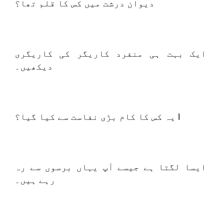
دیوان درشت میں کس کا قلم تھا؟
ایک بہت ہی منفرد کاریگر کی کاریگری
دیکھیں۔
یہ کس کا کام بڑی نفاست سے کیا گیا؟ l
ایسا لگتا ہے جیسے آپ یہاں برسوں سے رہ
رہے ہیں۔