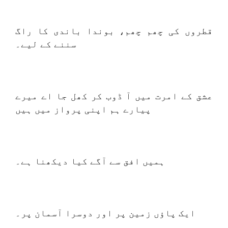
قطروں کی چھم چھم، بوندا باندی کا راگ
سننے کے لیے۔
عشق کے امرت میں آ ڈوب کر کھل جا اے میرے
پیارے ہم اپنی پرواز میں ہیں
ہمیں افق سے آگے کیا دیکھنا ہے۔
ایک پاؤں زمین پر اور دوسرا آسمان پر۔