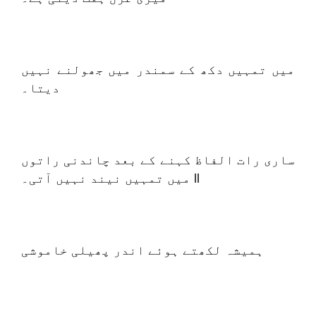
میں تمہیں دکھ کے سمندر میں جھولنے نہیں
دیتا۔
ساری رات الفاظ کہنے کے بعد چاندنی راتوں
میں تمہیں نیند نہیں آتی۔ ll
ہمیشہ لکھتے ہوئے اندر پھیلی خاموشی