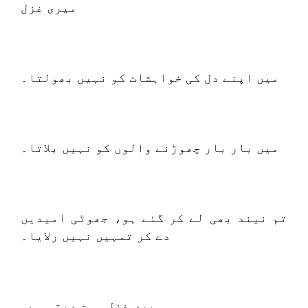
میری غزل
میں اپنے دل کی خواہشات کو نہیں بھولتا۔
میں بار بار چھوڑنے والوں کو نہیں بلاتا۔
تم نیند بھی لے کر گئے ہو، جھوٹی امیدیں
دے کر تمہیں نہیں رلایا۔
میری غزل ہمت دیتی ہے۔