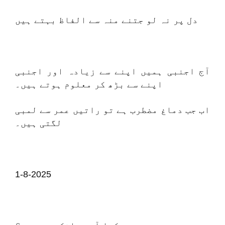
دل پر نہ لو جتنے منہ سے الفاظ بہتے ہیں
آج اجنبی ہمیں اپنے سے زیادہ اور اجنبی
اپنے سے بڑھ کر معلوم ہوتے ہیں۔
اب جب دماغ مضطرب ہے تو راتیں عمر سے لمبی
لگتی ہیں۔
1-8-2025