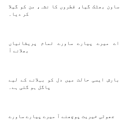
ساون بھٹک گیا، قطروں کا نشہ، من کو گیلا
کر دیا۔
اے میرے پیارے ساورے تمام پریشانیاں
بھلانے آ
بارش ایسی حالت میں دل کو بہلانے کے لیے
پاگل ہو گئی ہے۔
جھوٹی خیریت پوچھنے آ میرے پیارے ساورے