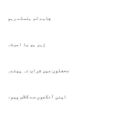
چاہے تم ہنستے رہو
زہر ہو یا امرت۔
محفلوں میں شراب نہ پیئے۔
اپنی آنکھوں سے گلاس پیو۔