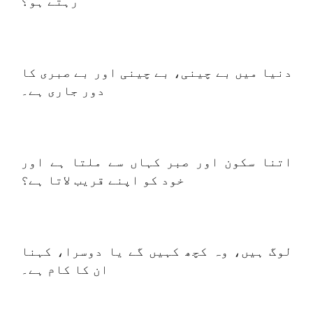
رہتے ہو؟
دنیا میں بے چینی، بے چینی اور بے صبری کا
دور جاری ہے۔
اتنا سکون اور صبر کہاں سے ملتا ہے اور
خود کو اپنے قریب لاتا ہے؟
لوگ ہیں، وہ کچھ کہیں گے یا دوسرا، کہنا
ان کا کام ہے۔