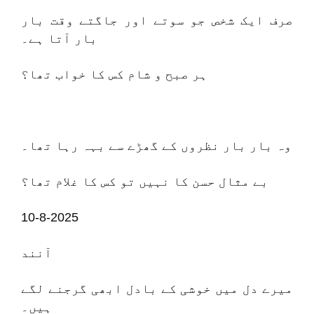
صرف ایک شخص جو سوتے اور جاگتے وقت بار
بار آتا ہے۔
ہر صبح و شام کس کا خواب تھا؟
وہ بار بار نظروں کے گھڑے سے بہہ رہا تھا۔
بے مثال حسن کا نہیں تو کس کا غلام تھا؟
10-8-2025
آنند
میرے دل میں خوشی کے بادل ابھی گرجنے لگے
ہیں۔