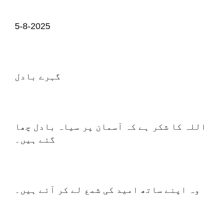
5-8-2025
گہرے بادل
اللہ کا شکر ہے کہ آسمان پر سیاہ بادل چھا
گئے ہیں۔
وہ اپنے ساتھ امید کی شمع لے کر آئے ہیں۔