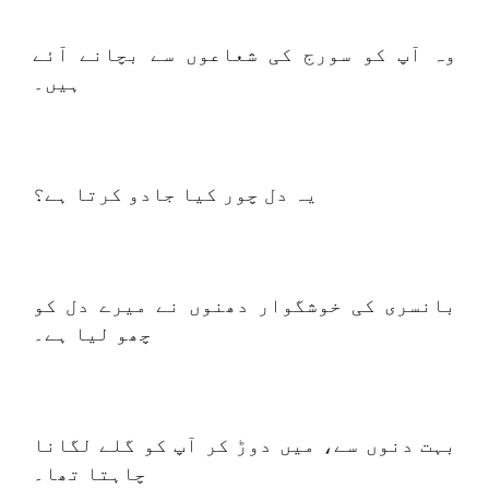
وہ آپ کو سورج کی شعاعوں سے بچانے آئے
ہیں۔
یہ دل چور کیا جادو کرتا ہے؟
بانسری کی خوشگوار دھنوں نے میرے دل کو
چھو لیا ہے۔
بہت دنوں سے، میں دوڑ کر آپ کو گلے لگانا
چاہتا تھا۔