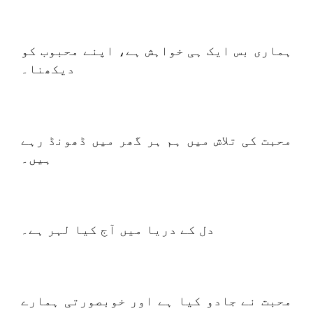
ہماری بس ایک ہی خواہش ہے، اپنے محبوب کو
دیکھنا۔
محبت کی تلاش میں ہم ہر گھر میں ڈھونڈ رہے
ہیں۔
دل کے دریا میں آج کیا لہر ہے۔
محبت نے جادو کیا ہے اور خوبصورتی ہمارے