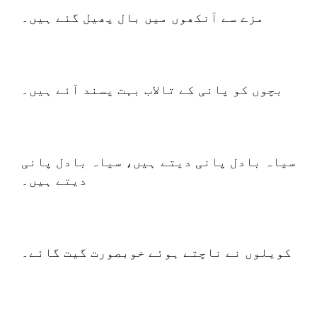
مزے سے آنکھوں میں بال پھیل گئے ہیں۔
بچوں کو پانی کے تالاب بہت پسند آئے ہیں۔
سیاہ بادل پانی دیتے ہیں، سیاہ بادل پانی
دیتے ہیں۔
کویلوں نے ناچتے ہوئے خوبصورت گیت گائے۔