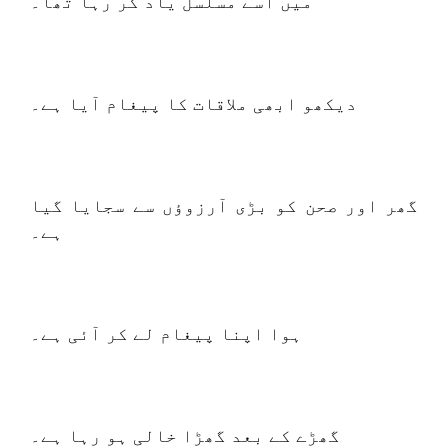
میں اسے مسلسل یاد کر رہا تھا۔
دیکھو ابھی ملاقات کا پیغام آیا ہے۔
گھر اور صحن کو بڑی آرزوؤں سے سجایا گیا
ہے۔
ہوا اپنا پیغام لے کر آئی ہے۔
گھڑے کے بعد گھڑا خالی ہو رہا ہے۔