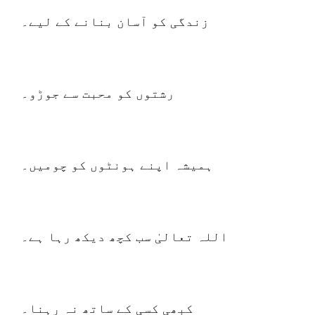
زندگی کو آسان بنانے کے لیے۔
رشتوں کو محبت سے جوڑو۔
ہمیشہ اپنے ہونٹوں کو چومیں۔
اللہ تعالیٰ سب کچھ دیکھ رہا ہے۔
کبھی کسی کے ساتھ نہ رہنا۔