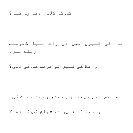
کس کا گلاس آدھا رہ گیا؟
خدا کی گلیوں میں دن رات تنہا گھومتے
رہتے ہیں۔
واعظ کی نہیں تو فرصت کس کی تھی؟
وہ جس نے بے پناہ، بے حد، بے حد محبت کی۔
رادھا کا نہیں تو شیام کس کا تھا؟