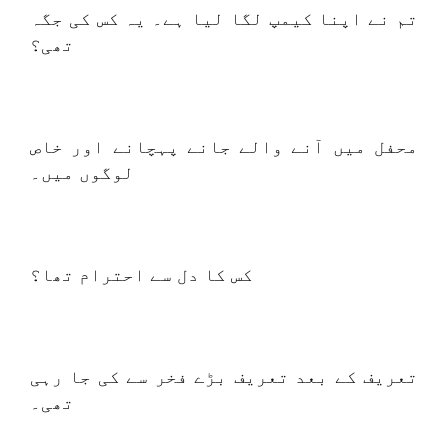
تم نے اپنا کیمپ لگا لیا ہے۔ یہ کس کی جگہ
تھی؟
محفل میں آنے والے جانے پہچانے اور خاص
لوگوں میں۔
کس کا دل سے احترام تھا؟
تعریف کے بعد تعریف بڑے فخر سے کی جا رہی
تھی۔