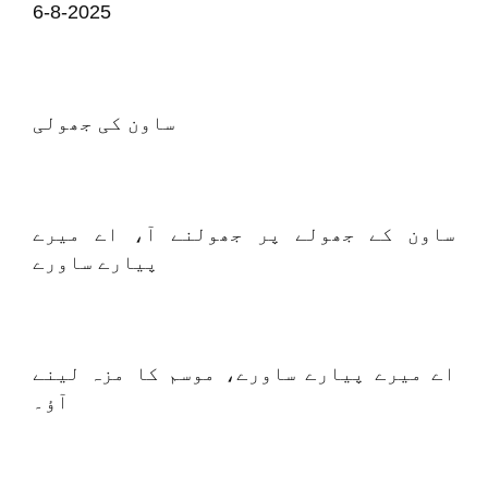
6-8-2025
ساون کی جھولی
ساون کے جھولے پر جھولنے آ، اے میرے
پیارے ساورے
اے میرے پیارے ساورے، موسم کا مزہ لینے
آؤ۔