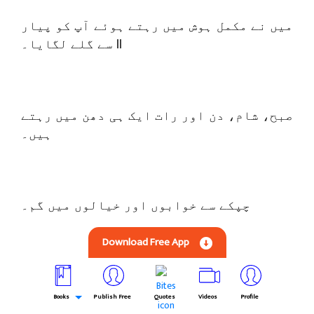
میں نے مکمل ہوش میں رہتے ہوئے آپ کو پیار
سے گلے لگایا۔ ll
صبح، شام، دن اور رات ایک ہی دھن میں رہتے
ہیں۔
چپکے سے خوابوں اور خیالوں میں گم۔
Download Free App
کب سے رادھا دیوانی ہے، گلی گلی گھوم رہی
ہے۔
Books
Publish Free
Quotes
Videos
Profile