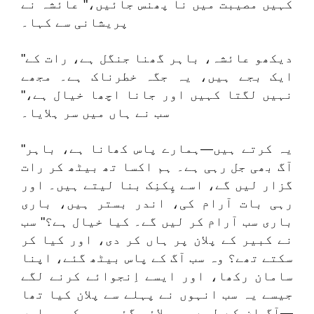
کہیں مصیبت میں نا پھنس جائیں،" عائشہ نے
پریشانی سے کہا۔
"دیکھو عائشہ، باہر گھنا جنگل ہے، رات کے
ایک بجے ہیں، یہ جگہ خطرناک ہے۔ مجھے
نہیں لگتا کہیں اور جانا اچھا خیال ہے،"
سب نے ہاں میں سر ہلایا۔
"یہ کرتے ہیں—ہمارے پاس کھانا ہے، باہر
آگ بھی جل رہی ہے۔ ہم اکسا تھ بیٹھ کر رات
گزار لیں گے، اسے پِکنِک بنا لیتے ہیں۔ اور
رہی بات آرام کی، اندر بستر ہیں، باری
باری سب آرام کر لیں گے۔ کیا خیال ہے؟" سب
نے کبیر کے پلان پر ہاں کر دی، اور کیا کر
سکتے تھے؟ وہ سب آگ کے پاس بیٹھ گئے، اپنا
سامان رکھا، اور ایسے اِنجوائے کرنے لگے
جیسے یہ سب انہوں نے پہلے سے پلان کیا تھا
—آگ ان کے لیے ہی جلائی گئی ہو۔ کچھ پلوں