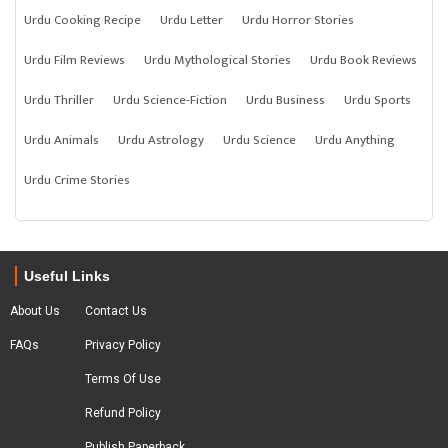
Urdu Cooking Recipe
Urdu Letter
Urdu Horror Stories
Urdu Film Reviews
Urdu Mythological Stories
Urdu Book Reviews
Urdu Thriller
Urdu Science-Fiction
Urdu Business
Urdu Sports
Urdu Animals
Urdu Astrology
Urdu Science
Urdu Anything
Urdu Crime Stories
Useful Links
About Us
Contact Us
FAQs
Privacy Policy
Terms Of Use
Refund Policy
Publish Paperback