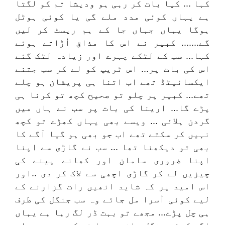
کہا ... کیا بات کر رہی ہو ودیشا تم کو لگتا
ہے یہاں کوئی مدد ملے گی یا کوئی ہوٹل
ہوگا یہاں جہاں جا کے ہم ریسٹ کر لیں
گے....... کبیر نے اس کا مذاق اُڑاتے ہوئے
کہا... سب کے لٹکے چہرے اور زیادہ لٹک گئے
اس کی بات پر... اس ٹریپ کو لے کر سب جتنے
ایکسائیٹڈ تھے اب اتنا ہی پریشان ہو چلے
تھے... کبیر پر چلو تو صحیح کچھ تو کرنا ہی
پڑے گا... ارینا کی بات پر سب نے ہاں میں
گردن ہلائی ... ویسے بھی یہاں کھڑے تو کچھ
نہیں کر سکتے تھے اب جو بھی ہو گیا آگے کا
بھی تو دیکھنا تھا ... سب نے گاڑی سے اپنا
اپنا ضروری سامان اور کھانے پینے کی
چیزیں لے کر گاڑی اچھی سے لاک کر دی ..اور
اس امید پر کہ شاید انھیں رات گزارنے کے
لیے کوئی آسرا مل جائے وہ سب جنگل کی طرف
ہی چل پڑے... مجھے تو بہت ڈر لگ رہا ہے یہاں