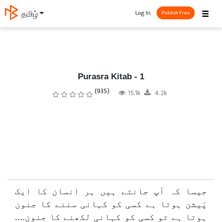
☰
Log In
தமிழ்
Publish Free
Purasra Kitab - 1
(935)
15.1k
4.2k
جیسا کہ آپ جانتے ہیں ہر انسان کا ایک
پَیشن ہوتا ہے کسی کو کہانی سننے کا جنون
ہوتا ہے تو کسی کو کہانی لکھنے کا جنون....