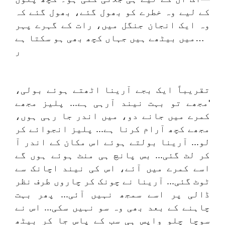
کے لیے وہ خطرے کو بھول گئے، بھول گئے کہ
وہ ایک انجان جنگل میں، رات کے گہرے پہر
میں بیٹھے ہیں جہاں کچھ بھی ہو سکتا ہے…
ر
تقریباً ایک بجے آرینا اٹھتے ہوئے بولی،
'مجھے تو بہت نیند آرہی ہے... پلیز مجھے
کمرے میں جانے دو، میں اندر جا رہی ہوں،
مجھے کچھ آرام کرنا ہے... پلیز انجوائے کر
لو... آرینا بولتے ہوئے اس مکان کے اندر آ
کر لٹ گئی... بس پانچ ہی منٹ ہوئے ہوں گے
اسے کمرے میں آئے، اس کی نیند اچانک سے
ٹوٹ گئی... آرینا نے چونک کر چاروں طرف نظر
ڈالی پر اسے سمجھ نہیں آئی... پھر بہت
چاہنے کے بعد بھی وہ سو نہیں سکی... اس نے
سوچا چلو واپس ہی سب کے پاس جا کر بیٹھ