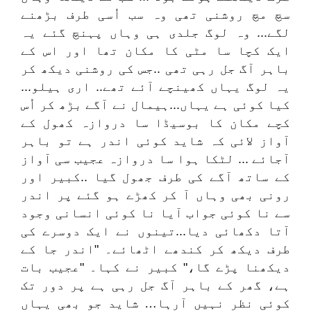
سچ مچ روشنی تھی وہ سب اُسی طرف بڑھنے
لگے... وہ لوگ جلدی ہی وہاں پہنچ گئے یہ
ایک کچا سا مٹی کا مکان تھا اور اس کے
باہر آگ جل رہی تھی ..جس کی روشنی دیکھ کر
یہ لوگ یہاں کھینچے آئے تھے.. اری ہیلو...
کیا کوئی ہے یہاں...ہیمال نے آگے بڑھ کر اُس
کچے مکان کا بوسیڈا سا دروازہ کھول کے
آواز لائی کہ شاید کوئی اندر ہے تو باہر
آجائے ... لٹکا ہوا سا دروازہ عجیب سی آواز
کے ساتھ آگے کی طرف جھول گیا ..کبیر اور
رونی بھی وہاں آ کر کھڑے ہو گئے پر اندر
سے نا کوئی جواب آیا نا کوئی انسانی وجود
آتا دکھائی دیا...تینوں نے ایک دوسرے کی
طرف دیکھ کر کندھے اٹھائے۔ "اندر جا کے
دیکھنا پڑے گا،" کبیر نے کہا۔ "عجیب بات
ہے، گھر کے باہر آگ جل رہی ہے پر دور تک
کوئی نظر نہیں آرہا… شاید جو بھی یہاں