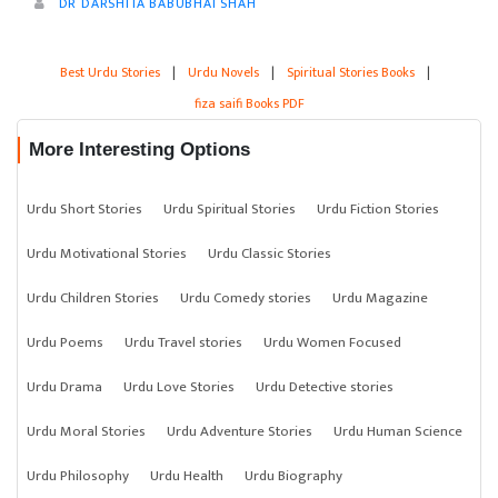
DR DARSHITA BABUBHAI SHAH
Best Urdu Stories
|
Urdu Novels
|
Spiritual Stories Books
|
fiza saifi Books PDF
More Interesting Options
Urdu Short Stories
Urdu Spiritual Stories
Urdu Fiction Stories
Urdu Motivational Stories
Urdu Classic Stories
Urdu Children Stories
Urdu Comedy stories
Urdu Magazine
Urdu Poems
Urdu Travel stories
Urdu Women Focused
Urdu Drama
Urdu Love Stories
Urdu Detective stories
Urdu Moral Stories
Urdu Adventure Stories
Urdu Human Science
Urdu Philosophy
Urdu Health
Urdu Biography