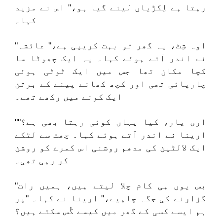
رہتا ہے لِکڑیاں لینے گیا ہو،" اس نے مزید
کہا۔
"اوہ شِٹ، یہ گھر تو بہت کریپی ہے،" عائشہ
نے اندر آتے ہوئے کہا۔ یہ ایک چھوٹا سا
کچا مکان تھا جس میں ایک ٹوٹی ہوئی
چارپائی تھی اور کچھ کھانے پینے کے برتن
ایک کونے میں رکھے تھے۔
"اری یار، کیا یہاں کوئی رہتا بھی ہے؟"
ارینا نے اندر آتے ہوئے کہا۔ چھت سے لٹکے
ایک لالٹین کی مدھم روشنی اس کمرے کو روشن
کر رہی تھی۔
"بس یوں ہی کام چلا لیتے ہیں، ہمیں رات
گزارنے کی جگہ چاہیے،" ارینا نے کہا۔ "پر
ہم ایسے کسی کے گھر میں کیسے گُس سکتے ہیں؟