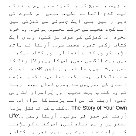
جاؤں... یہ سوچ کر وہ کمرے سے واپس جانے کے
لیے قدم اٹھانے لگی... تبھی اس کمرے کی
دیوار میں بنی ایک چھوٹی سی کھڑکی میں
اسے کچھ عجیب سی حرکت محسوس ہوئی... وہ خود
بخود اس کھڑکی کی طرف مڑ گئی، وہاں ایک
کتاب رکھی تھی، عجیب سی... آرینا نے ہاتھ
بڑھا کر وہ کتاب اٹھا لی... وہ کتاب دیکھنے
میں بہت الگ سی تھی، اس کا پیپر لال رنگ کا
تھا اور کवर بھی بہت عجیب سا تھا، براؤن
سے رنگ کا، ایسا لگتا تھا جیسے کسی بوڑھے
انسان کی جھریوں سے بھری کھال ہو... آرینا
کو وہ کتاب بہت عجیب اور پُراسرار لگ رہی
تھی، آرینا کا من اسے پڑھنے کا ہوا، اس نے
کتاب کا ٹائٹل پڑھا... 'The Story of Your Own
Life'... آرینا کو حیرانی ہوئی... آرینا وہیں
بستر پر واپس بیٹھ گئی، اس کتاب کو پڑھنے
کے ارادے سے... بہت ہی عجیب تھی یہ کتاب،