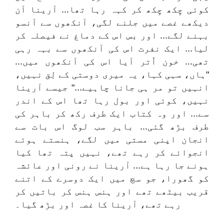
کوئی چِکھ چِکھ کر کہہ رہا تھا... آرینا اَن
دیکھے غصے میں جلنے لگی، آنکھوں سے آنسو
بہنے لگے... اور بس اس کے دماغ نے فیصلہ کر
لیا... ایک نفرت اس کی آنکھوں سے بہہ رہی
تھی... خون اُتر آیا اس کی آنکھوں میں...
"ہاں، سہی کہا، یہ میری دوستی کے لِق نہیں،
انہیں تو مر ہی جانا چاہیے..." جیسے آرینا
نہیں، کوئی اور بول رہا تھا اس کے اندر
سے... اور وہ کتاب ایک طرف رکھ کر باہر کی
طرف بڑھ گئی... باہر سب لوگ اس بات سے
انجان اپنی مستی میں لگے، ہنستے ہوئے
انجوائے کر رہے تھے، نہیں پتہ تھا کیا
ہونے جا رہا ہے... آرینا نے رونی اور عائشہ
کو گھورا، جو سچ میں ایک دوسرے کے اتنے
قریب بیٹھے تھے اور ہنس ہنس کر باتیں کر
رہے تھے، آرینا کا غصہ اور بڑھ گیا۔