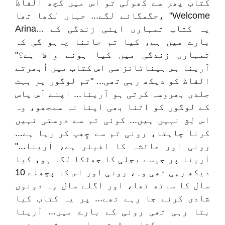
کتاب پھر سے کھولی تو اس میں کچھ الفاظ
جگمگانے لگے... جہاں لکھا تھا، "Welcome
Arina... یہ کتاب تمہاری اپنی زندگی کے
بارے میں ہے، کیا تم جاننا چاہو گی کہ
تمہاری زندگی میں کیا ہونے والا ہے؟"
آرینا بس ہپناٹائز سی اس کتاب میں اُبھرتے
الفاظ کو دیکھ رہی تھی... "تم لوگوں پر بہت
جلدی بھروسہ کرتی ہو آرینا... اپنے آس پاس
کے لوگوں کو اتنا بھی اپنا نہ سمجھو، وہ
اس لِق نہیں ہیں... کوئی تم سے دوستی نہیں
کرنا چاہتا، رونی تم سے چِھپ کر رہا ہے...
رونی اور عائشہ کا افیئر ہے، آرینا..."
آرینا پر جیسے بجلی کا جھٹکا لگا ہو، کیا
دیکھ رہی تھی وہ، رونی اور اس کا پچھلے 10
سال کا ساتھ تھا، اور آگلے سال وہ دونوں
شادی کرنے جا رہے تھے... پر یہ کتاب کیا
بتا رہی تھی رونی کے بارے میں... آرینا
جیسے جیسے کتاب پڑھتی جا رہی تھی، غصے