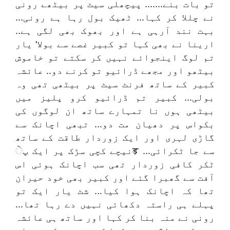
تو بات بنے....... پیچھلی سیٹ پر بیٹھے رونی
نے چللا کر کہا... ٹھیک بول رہا ہے رونی...
بہت نند آرہی ہے اور بھوک بھی لگی ہے..
ارینا نے بھی کہا تو کبیر غصے سے بولا' یار
تم لوگ اینجوائے نہیں کر سکتے تو خاموش
بیٹھو اور مجھے ڈرائیو تو کرنے دو.. عائشہ
کبیر کے ساتھ فرنٹ سیٹ پر بیٹھی تھی وہ
بولی... کبیر تم ڈرائیو کرو پلیز میں
بیٹھی ہوں نا تمہارے ساتھ ان لوگوں کی
بکواس پر دھیان مت دو... تبھی اچانک سے
گاڑی لہری اور ایک زوردار طاقت کے ساتھ
نیچے کچی سڑک پر ایک پेड़ سے جا ٹکرائی...
ٹکر کافی زوردار تھی سب اچانک ہوئی اس
آفت سے گھبرا گئے اور کبیر بھی خود حیران
تھا کہ اچانک ہوا کیا... شٹ یار ایک تو
پہلے ہی راستہ دکھائی نہیں دے رہا تھا...
رونی نے منہ بنا کر کہا اور ساتھ ہی عائشہ