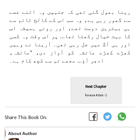
رینا بھول گئی تھی کہ جنہیں وہ اتنے غصے
سے گھور رہی ہے، وہ سب اس کے کالج ٹائم سے
ہی بہترین دوست تھے، اور رونی ہمیشہ اس
کا بہت خیال رکھتا تھا... پر اس وقت وہ کسی
اور ہی آگ میں جل رہی تھی۔ آرینا نے وہیں
کھڑے کھڑے عائشہ کو آواز دی، "عائشہ،
ادھر آؤ... مجھے تم سے کچھ کام ہے۔
Next Chapter
Purasra Kitab - 2
Share This Book On:
About Author
Follow