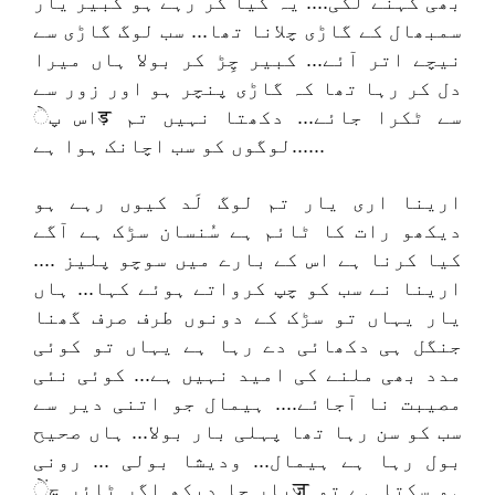
بھی کہنے لگی.... یہ کیا کر رہے ہو کبیر یار
سمبھال کے گاڑی چلانا تھا... سب لوگ گاڑی سے
نیچے اتر آئے... کبیر چِڑ کر بولا ہاں میرا
دل کر رہا تھا کہ گاڑی پنچر ہو اور زور سے
اس پेड़ سے ٹکرا جائے... دکھتا نہیں تم
لوگوں کو سب اچانک ہوا ہے......
ارینا اری یار تم لوگ لَد کیوں رہے ہو
دیکھو رات کا ٹائم ہے سُنسان سڑک ہے آگے
کیا کرنا ہے اس کے بارے میں سوچو پلیز ....
ارینا نے سب کو چپ کرواتے ہوئے کہا... ہاں
یار یہاں تو سڑک کے دونوں طرف صرف گھنا
جنگل ہی دکھائی دے رہا ہے یہاں تو کوئی
مدد بھی ملنے کی امید نہیں ہے... کوئی نئی
مصیبت نا آجائے.... ہیمال جو اتنی دیر سے
سب کو سن رہا تھا پہلی بار بولا... ہاں صحیح
بول رہا ہے ہیمال... ودیشا بولی ... رونی
یار جا دیکھ اگر ٹائر چेंज ہو سکتا ہے تو