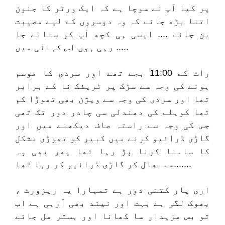
پر کیا آپ نے سوچا ہے کہ ایک ورٹر کا جنون
اتنا بڑھ جائے کہ وہ دوسروں کے لیے مصیبت
بن جائے .... ایسی ہی کچھ آپ کو سنانے جا
رہی ہوں اس کہانی میں .....
رات کے 11:00 بجے تھے اور سردی کا موسم
ہونے کی وجہ سے سڑک پر ٹریفک نا کے برابر
تھا اور سردی کی وجہ سے ویژن بھی تھوڑا کم
تھا کوہلے کی دھندلی سی چادر دور تک تھی
جس کی وجہ سے راستہ صاف دیکھنے میں اور
گاڑی ڈرائیو کرنے میں کبیر کو تھوڑی مشکل
کا سامنا کرنا پڑ رہا تھا پھر بھی وہ
سمبھال کر گاڑی ڈرائیو کر رہا تھا.......
اری یار کتنی دور ہے تمہارا یہ ریزورٹ ،
بھوک لگی ہے بہت اور نیند بھی آرہی ہے اب
تو بس مزیدار سا کھانا اور بستر مل جائے