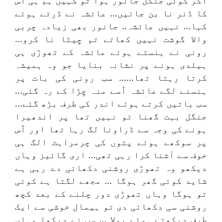
اگر کوئی جنگل جانور ہوا تو کہیں ہم ہی اس
کا ڈنر نا بن جائیں... عائشہ نے ڈرتے ہوئے
کہا... نہیں عائشہ.. جانور بھی زیادہ چربی
والا گوشت نہیں کھاتے تم چِیٹا نا کرو...
رونی نے ہنستے ہوئے عائشہ کے تھوڑی ہی
ہیلدی ہونے پر نشانہ بنایا جو وہ ہمیشہ
کرتا رہتا تھا...... سب رونی کی بات پر
ہنسنے لگے عائشہ اُسے منہ چِڑا کے رہ گئی...
سب باتیں کرتے ہوئے اندر کی طرف بڑھ گئے...
جنگل بہت گھنا تو نہیں تھا پر اندھیرا
ہونے کی وجہ سے ڈراونا لگ رہا تھا اور اُس
پر سوکھے ہوئے پتوں کی چرمراہٹ الگ ہی
خوف سے آشنا کرا رہی تھی... اری گائیز وہاں
دیکھو وہ تھوڑی روشنی دکھائی دے رہی ہے
شاید کوئی گھر ہوگا ... مجھے لگتا ہے کوئی
تو ہوگا وہاں تھوڑی دور چلنے کے بعد کچھ
روشنی سی دکھائی دی تو ہیمال خوشی سے ایک
طرف دیکھتے ہوئے بولا ... سب نے دیکھا وہاں