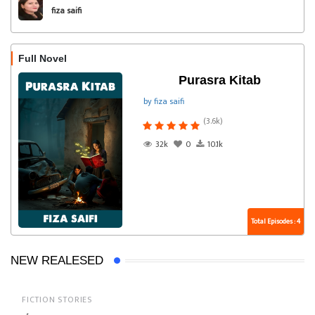
fiza saifi
Full Novel
Purasra Kitab
by fiza saifi
(3.6k)
32k
0
10.1k
Total Episodes : 4
NEW REALESED
FICTION STORIES