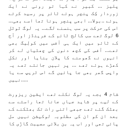
پلیز ... کبیر نے کہا تو رونی نے ایک
زوردار کِک پنچر ہوئے ٹائر پر رسید کرتے
ہوئے ..بولا... ابھی پنچر ہونا تھا اسے بھی...
اس کی حرکت پر سب ہنسنے لگے... یہ لوگ ٹوٹل
6 لوگ تھے سب کالج ٹائم کے فرینڈز اور آج
کے ٹائم میں ایک ہی آفس میں کولِیگ بھی
تھے... آفس کی کچھ دنوں کی چھٹیاں لے کر
انہوں نے گھومنے کا پلان بنایا اور نکل
کھڑے ہوئے تھے ... پر نہیں جانتے تھے یہ
واپس گھر بھی جا پائیں گے اس ٹریپ سے یا
نہیں.....
شام 4 بجے یہ لوگ نکلے تھے ایشین ریزورٹ
کے لیے پر شاید جہاں جانا تھا راستے سے
بھٹک گئے تھے جبھی اتنی رات تک بھٹکنے کے
بعد ان کو ان کی مطلوبہ لوکیشن نہیں مل
پائی تھی اور اب یہ بن بلائی مصیبت گاڑی کا