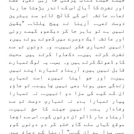
اور نفرت کا اُبال اس کے اندر بڑھتا جا رہا
تھا... عائشہ اس کی کالج ٹائم سے بہترین
دوست تھی... آرینا نے پیج پلٹا... "یقین
نہیں ہے تو باہر جا کر دیکھو، کیسے رونی
اور عائشہ ایک دوسرے میں کھوئے ہوئے ہیں،
انہیں تمہاری فکر نہیں... وہ دونوں تم سے
نفرت کرتے ہیں... دکھاوا کرتے ہیں محبت
کا، ڈھونگ کرتے ہیں وہ بس... یہ لوگ تمہارے
قابل نہیں ہیں، آرینا، تمہارے اپنے نہیں
ہیں... اور جو اپنا نہیں، اسے تمہاری
زندگی میں ہونا بھی نہیں چاہیے... تو جاؤ،
ان کے کیے کی سزا دو انہیں... نہ تمہارا
پیار تمہارا ہے، نہ تمہاری دوست تم سے
وفادار ہے... انہیں جینے کا حق نہیں...
آرینا، مار ڈالو ان دونوں کو... اس سے اچھا
موقع کہاں ملے گا، ختم کر دو دونوں کو،
یہی سزا ہے ان کی..." آرینا کے دماغ میں