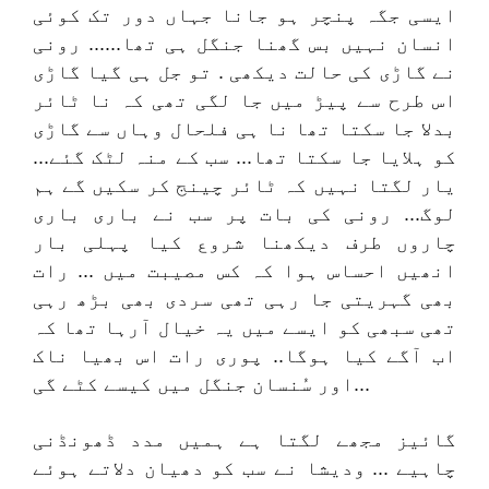
ایسی جگہ پنچر ہو جانا جہاں دور تک کوئی
انسان نہیں بس گھنا جنگل ہی تھا...... رونی
نے گاڑی کی حالت دیکھی . تو جل ہی گیا گاڑی
اس طرح سے پیڑ میں جا لگی تھی کہ نا ٹائر
بدلا جا سکتا تھا نا ہی فلحال وہاں سے گاڑی
کو ہلایا جا سکتا تھا... سب کے منہ لٹک گئے...
یار لگتا نہیں کہ ٹائر چینج کر سکیں گے ہم
لوگ... رونی کی بات پر سب نے باری باری
چاروں طرف دیکھنا شروع کیا پہلی بار
انھیں احساس ہوا کہ کس مصیبت میں ... رات
بھی گہریتی جا رہی تھی سردی بھی بڑھ رہی
تھی سبھی کو ایسے میں یہ خیال آرہا تھا کہ
اب آگے کیا ہوگا.. پوری رات اس بھیا ناک
اور سُنسان جنگل میں کیسے کٹے گی...
گائیز مجھے لگتا ہے ہمیں مدد ڈھونڈنی
چاہیے ... ودیشا نے سب کو دھیان دلاتے ہوئے