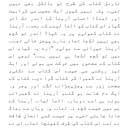
نارمل کتاب کی طرح تو بالکل بھی نہیں
تھی... پتہ نہیں کیوں ایک عجیب سی کراہیت
اور ٹھنڈا احساس آرینا کے اندر تک اتر
گیا، اس کتاب کو اٹھا لینے کے بعد... آرینا
نے کتاب کھولی، پر یہ کیا؟ اندر تو کچھ
بھی نہیں لکھا تھا، سارے پیجز خالی تھے...
آرینا حیرانی سے بولی، "ارے یہ کیا، اس
میں تو کچھ لکھا ہی نہیں ہے..." تبھی اس
کتاب کے صفحوں میں حرکت سی ہوئی اور ایک
تیز روشنی سی جیسے اس کتاب سے نکلی،
آرینا نے گھبرا کر کتاب گرا دی... کتاب کے
صفحے زور سے پھڑپھڑانے لگے اور پھر وہ
ایک دم شانت ہو گئے، آرینا نے گھبراتے
ہوئے ہی اسے دوبارہ اٹھا لیا... آرینا کے
بس میں جیسے کچھ نہ تھا... وہ وہاں سے بھاگ
جانا چاہتی تھی، پر جیسے کسی انجان طاقت
نے اسے اس کتاب کی طرف کھینچا تھا... اس نے