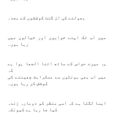
بھولنے کی ان گنت کوششوں کے بعد۔
میں اب تک اپنے خوابوں اور خیالوں میں
رہا ہوں۔
یہ میرے حواس کے ساتھ اتنا الجھا ہوا ہے
کہ
میں اب بھی ہونٹوں سے مسکراہٹ چھیننے کی
کوشش کر رہا ہوں۔
ایسا لگتا ہے کہ اسی منظر کو دوبارہ زندہ
کیا جا رہا ہے کیونکہ