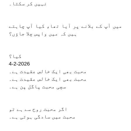
نہیں کر سکتا۔
میں آپ کے بلانے پر آیا تھا، کیا آپ چاہتے
ہیں کہ میں واپس چلا جاؤں؟
کیا؟
4-2-2026
محبت بھی ایک خالص عقیدت ہے۔
محبت بھی ایک خالص عقیدت ہے۔
سچی محبت پاگل پن ہے۔
اگر محبت روح سے ہے تو
محبت میں سادگی ہوتی ہے۔