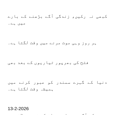
کبھی نہ رکیں، زندگی آگے بڑھنے کے بارے
میں ہے۔
ہر روز وہی موت مرنے میں وقت لگتا ہے۔
فتح کی بھرپور تیاریوں کے بعد بھی
دنیا کے گہرے سمندر کو عبور کرنے میں
ہمیشہ وقت لگتا ہے۔
13-2-2026