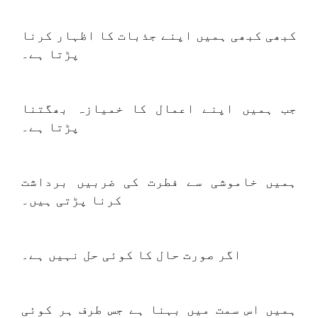
کبھی کبھی ہمیں اپنے جذبات کا اظہار کرنا
پڑتا ہے۔
جب ہمیں اپنے اعمال کا خمیازہ بھگتنا
پڑتا ہے۔
ہمیں خاموشی سے فطرت کی ضربیں برداشت
کرنا پڑتی ہیں۔
اگر صورت حال کا کوئی حل نہیں ہے۔
ہمیں اس سمت میں بہنا ہے جس طرف ہر کوئی