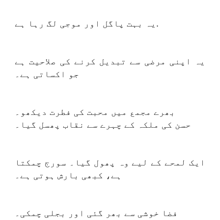
یہ بہت پاگل اور موجی لگ رہا ہے.
یہ اپنی مرضی سے تبدیل کرنے کی صلاحیت ہے
جو اکساتی ہے۔
بھرے مجمع میں محبت کی فطرت دیکھو۔
حسن کی ملکہ کے چہرے سے نقاب پھسل گیا۔
ایک لمحے کے لیے وہ پھول گیا۔ سورج چمکتا
ہے، کبھی بارش ہوتی ہے۔
فضا خوشی سے بھر گئی اور بجلی چمکی۔