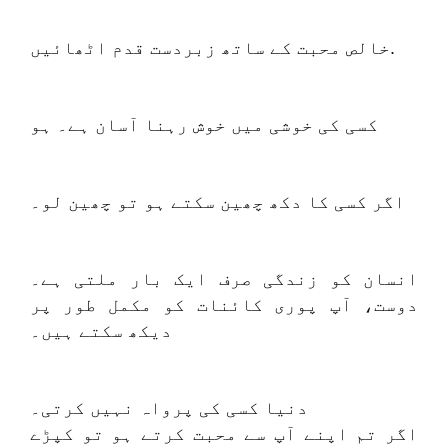
خالص محبت کے ساتھ زبردست قدم اٹھائیں.
کسی کی خوشی میں خوش رہنا آسان ہے۔ ہو
اگر کسی کا دکھ چھین سکتے ہو تو چھین لو۔
انسان کو زندگی صرف ایک بار ملتی ہے۔
دوست، آپ پوری کائنات کو مکمل طور پر
دیکھ سکتے ہیں۔
دنیا کسی کی پرواہ نہیں کرتی۔
اگر تم اپنے آپ سے محبت کرتے ہو تو کپڑے