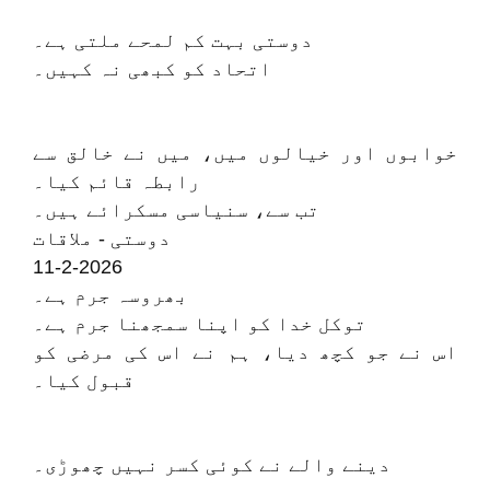
دوستی بہت کم لمحے ملتی ہے۔
اتحاد کو کبھی نہ کہیں۔
خوابوں اور خیالوں میں، میں نے خالق سے
رابطہ قائم کیا۔
تب سے، سنیاسی مسکرائے ہیں۔
دوستی - ملاقات
11-2-2026
بھروسہ جرم ہے۔
توکل خدا کو اپنا سمجھنا جرم ہے۔
اس نے جو کچھ دیا، ہم نے اس کی مرضی کو
قبول کیا۔
دینے والے نے کوئی کسر نہیں چھوڑی۔