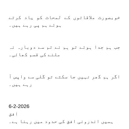
خوبصورت ملاقاتوں کے لمحات کو یاد کرتے
ہوئے ہم پی رہے ہیں۔
جب ہم جدا ہوئے تو ہم نے تم سے دوبارہ نہ
ملنے کی قسم کھائی۔
اگر ہم گھر نہیں جا سکتے تو گلی سے واپس آ
رہے ہیں۔
6-2-2026
افق
ہمیں اندرونی افق کی حدود میں رہنا ہے۔