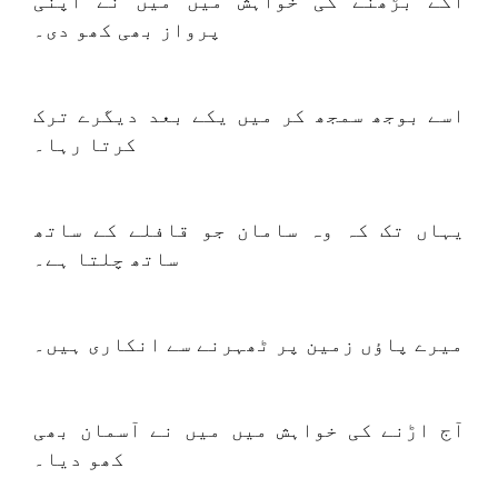
آگے بڑھنے کی خواہش میں میں نے اپنی
پرواز بھی کھو دی۔
اسے بوجھ سمجھ کر میں یکے بعد دیگرے ترک
کرتا رہا۔
یہاں تک کہ وہ سامان جو قافلے کے ساتھ
ساتھ چلتا ہے۔
میرے پاؤں زمین پر ٹھہرنے سے انکاری ہیں۔
آج اڑنے کی خواہش میں میں نے آسمان بھی
کھو دیا۔