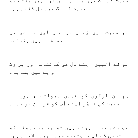
محبت کی آگ میں جلے ہم ان کو نہیں جلاتے جو
محبت کی آگ میں جل گئے ہیں۔
ہم محبت میں زخمی ہونے والوں کا عوامی
تماشا نہیں بناتے۔
ہم نے انہیں اپنے دل کی کائنات اور ہر رگ
و پے میں بسایا۔
ہم ان لوگوں کو نہیں بھولتے جنہوں نے
محبت کی خاطر اپنے آپ کو قربان کر دیا۔
جب زخم تازہ ہوتے ہیں تو ہم جلے ہوئے کو
تسلی کے لیے اجتماع میں نہیں بلاتے ہیں۔