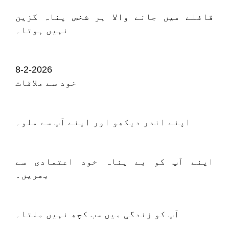
قافلے میں جانے والا ہر شخص پناہ گزین
نہیں ہوتا۔
8-2-2026
خود سے ملاقات
اپنے اندر دیکھو اور اپنے آپ سے ملو۔
اپنے آپ کو بے پناہ خود اعتمادی سے
بھریں۔
آپ کو زندگی میں سب کچھ نہیں ملتا۔