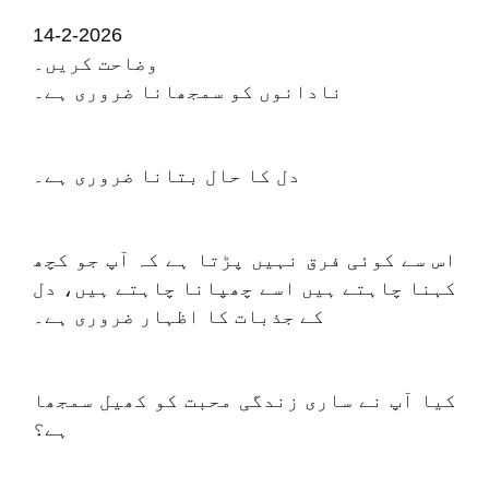
14-2-2026
وضاحت کریں۔
نادانوں کو سمجھانا ضروری ہے۔
دل کا حال بتانا ضروری ہے۔
اس سے کوئی فرق نہیں پڑتا ہے کہ آپ جو کچھ
کہنا چاہتے ہیں اسے چھپانا چاہتے ہیں، دل
کے جذبات کا اظہار ضروری ہے۔
کیا آپ نے ساری زندگی محبت کو کھیل سمجھا
ہے؟