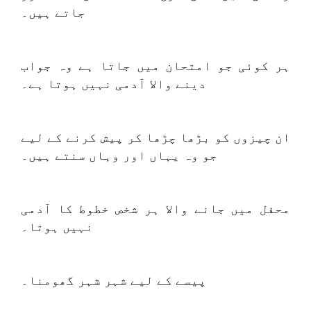
جاتے ہیں۔
ہر کوئی جو امتحان میں جاتا ہے وہ جواب
دینے والا آدمی نہیں ہوتا ہے۔
ان چیزوں کو بڑھا چڑھا کر پیش کرنے کے لیے
جو وہ یہاں اور وہاں سنتے ہیں۔
محفل میں جانے والا ہر شخص خطوط کا آدمی
نہیں ہوتا۔
پیسے کے لیے شہر شہر گھومنا۔