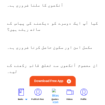
آنکھوں کا ملنا ضروری ہے۔
کیا آپ ایک دوسرے کو دیکھنے کی پیاس کے
ساتھ رہتے ہیں؟
مکمل امن اور سکون حاصل کرنا ضروری ہے۔
ان معصوم آنکھوں سے تعلق قائم رکھنے کے
لیے۔
Download Free App
مسکراتے ہوئے تھوڑا سا شرم محسوس کرنا
ضروری ہے۔
Books
Publish Free
Quotes
Videos
Profile