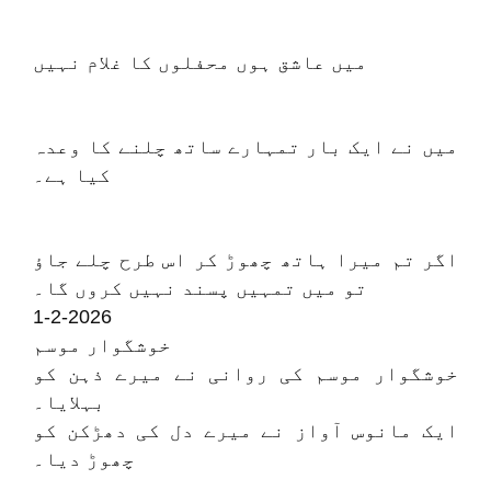
میں عاشق ہوں محفلوں کا غلام نہیں
میں نے ایک بار تمہارے ساتھ چلنے کا وعدہ
کیا ہے۔
اگر تم میرا ہاتھ چھوڑ کر اس طرح چلے جاؤ
تو میں تمہیں پسند نہیں کروں گا۔
1-2-2026
خوشگوار موسم
خوشگوار موسم کی روانی نے میرے ذہن کو
بہلایا۔
ایک مانوس آواز نے میرے دل کی دھڑکن کو
چھوڑ دیا۔