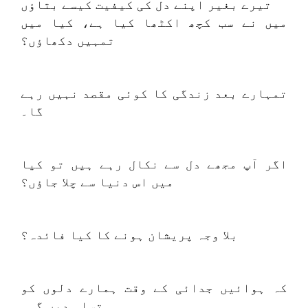
تیرے بغیر اپنے دل کی کیفیت کیسے بتاؤں
میں نے سب کچھ اکٹھا کیا ہے، کیا میں
تمہیں دکھاؤں؟
تمہارے بعد زندگی کا کوئی مقصد نہیں رہے
گا۔
اگر آپ مجھے دل سے نکال رہے ہیں تو کیا
میں اس دنیا سے چلا جاؤں؟
بلا وجہ پریشان ہونے کا کیا فائدہ؟
کہ ہوائیں جدائی کے وقت ہمارے دلوں کو
تسلی دیں گی۔