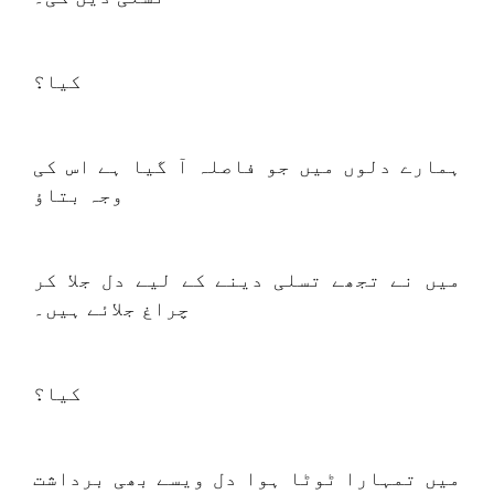
کیا؟
ہمارے دلوں میں جو فاصلہ آ گیا ہے اس کی
وجہ بتاؤ
میں نے تجھے تسلی دینے کے لیے دل جلا کر
چراغ جلائے ہیں۔
کیا؟
میں تمہارا ٹوٹا ہوا دل ویسے بھی برداشت