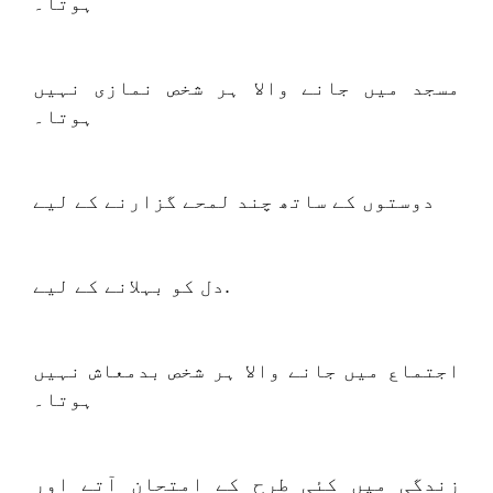
ہوتا۔
مسجد میں جانے والا ہر شخص نمازی نہیں
ہوتا۔
دوستوں کے ساتھ چند لمحے گزارنے کے لیے
دل کو بہلانے کے لیے.
اجتماع میں جانے والا ہر شخص بدمعاش نہیں
ہوتا۔
زندگی میں کئی طرح کے امتحان آتے اور