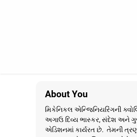
About You
મિકેનિકલ એન્જિનિયરિંગની ક્વોલિફ
અગાઉ દિવ્ય ભાસ્કર, સંદેશ અને ગ
એડિશનમાં કાર્યરત છે. તેમની ત