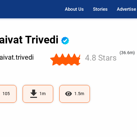
About Us
Stories
Advertise
aivat Trivedi
(36.6m)
4.8 Stars
ivat.trivedi
105
1m
1.5m