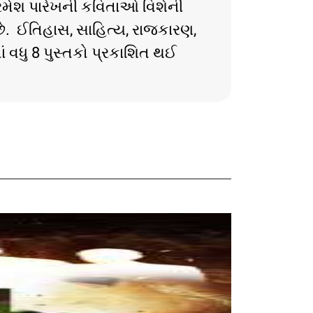
મેશ પારેખની કવિતાઓ વિશેની
છે. ઈતિહાસ, સાહિત્ય, રાજકારણ,
 વધુ 8 પુસ્તકો પ્રકાશિત થઈ