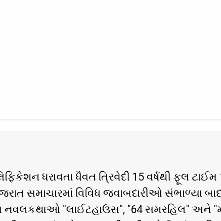
િકેશન ધરાવતા ધૈવત ત્રિવેદી 15 વર્ષથી ફૂલ ટાઈમ પ
ુજરાત સમાચારમાં વિવિધ જવાબદારીઓ સંભાળ્યા બાદ બ
્રણ નવલકથાઓ "લાઈટહાઉસ", "64 સમરહિલ" અને "મૅ