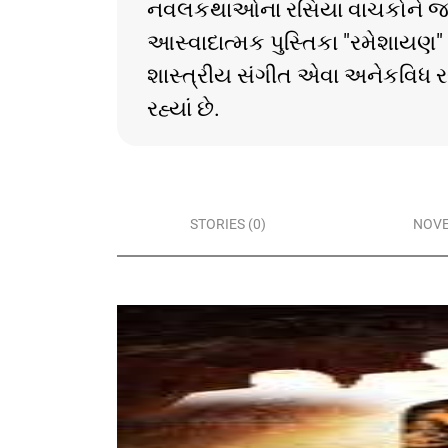
નવલકથાઓના રસિયા વાચકોને જકડી
આસ્વાદાત્મક પુસ્તિકા "રમેશાયણ"
શાસ્ત્રીય સંગીત એવા અનેકવિધ રસ
રહ્યાં છે.
STORIES (0)
NOVE