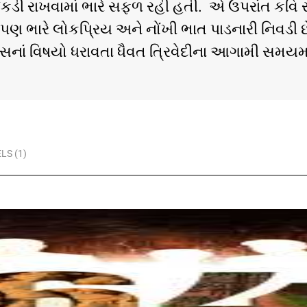
 રાખવામાં ભારે સફળ રહી હતી. એ ઉપરાંત કવિ ર
 પણ ભારે લોકપ્રિય અને નોંખી ભાત પાડનારી નિવડી 
નાં વિષયો ધરાવતા ધૈવત ત્રિવેદીના આગામી સમયમાં
LS (1)