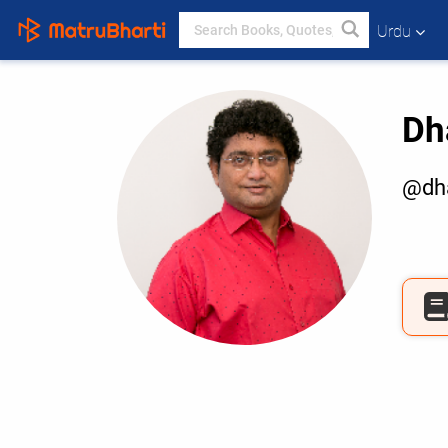
Urdu
Dh
@dha